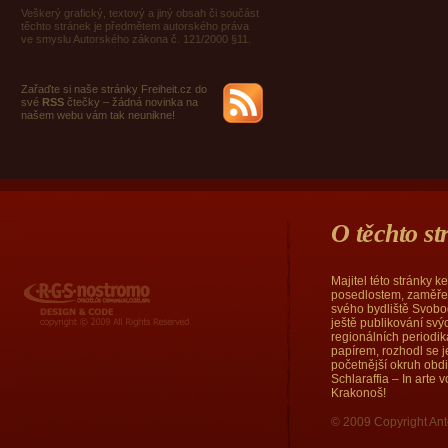
Veškerý grafický, textový a jiný obsah či součást
těchto stránek je předmětem autorského práva
ve smyslu Autorského zákona č. 121/2000 §11.
Zařaďte si naše stránky Freiheit.cz do
své
RSS
čtečky – žádná novinka na
našem webu vám tak neunikne!
O těchto s
Majitel této stránky 
RGS Nostromo
posedlostem, zaměřen
svého bydliště Svobod
ještě publikování sv
regionálních periodi
papírem, rozhodl se j
početnější okruh obd
Schlaraffia – In arte
Krakonoš!
© 2009 Copyright Ant