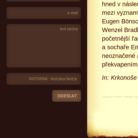
hned v násled
mezi vyzname
Eugen Bönsch
Wenzel Bradl
početnější ř
a sochaře Em
neoznačené a
překvapením
In: Krkonoše