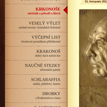
01. listopadu 201
KRKONOŠE
měsíčník o přírodě a lidech
VESELÝ VÝLET
sezónní noviny východních Krkonoš
VÝČEPNÍ LIST
všeobecné periodikum příležitostné
KRAKONOŠ
dobrý duch našich hor
NAUČNÉ STEZKY
informační panely
SCHLARAFFIA
umění, přátelství, humor
DROBKY
z Krakonošova vousu