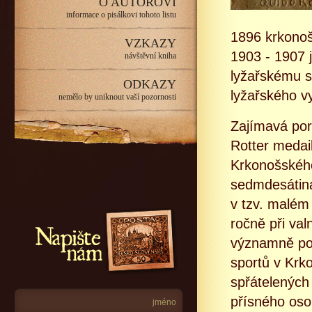
O AUTOROVI
informace o pisálkovi tohoto listu
1896 krkonoš
VZKAZY
1903 - 1907
návštěvní kniha
lyžařskému s
ODKAZY
lyžařského v
nemělo by uniknout vaší pozornosti
Zajímavá por
Rotter medai
Krkonošského 
sedmdesátiná
v tzv. malém
Napište nám
ročně při va
významně podí
sportů v Krk
spřátelených
přísného osob