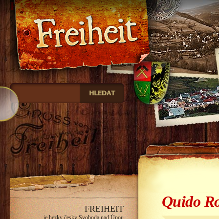
Freiheit
Quido Ro
FREIHEIT
je hezky česky Svoboda nad Úpou