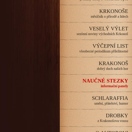
KRKONOŠE
měsíčník o přírodě a lidech
VESELÝ VÝLET
sezónní noviny východních Krkonoš
VÝČEPNÍ LIST
všeobecné periodikum příležitostné
KRAKONOŠ
dobrý duch našich hor
NAUČNÉ STEZKY
informační panely
SCHLARAFFIA
umění, přátelství, humor
DROBKY
z Krakonošova vousu