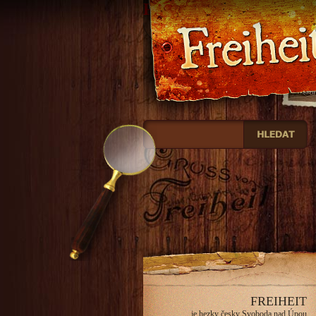
Freiheit
FREIHEIT
je hezky česky Svoboda nad Úpou