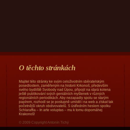
O těchto stránkách
Majitel této stránky ke svým celoživotním sběratelským
posedlostem, zaměřeným na historii Krkonoš, především
svého bydliště Svobody nad Úpou, připojil na stará kolena
ještě publikování svých geniálních myšlenek v různých
regionálních periodikách. Aby nezapadly spolu se starým
papírem, rozhodl se je postupně umístit i na web a získat tak
početnější okruh obdivovatelů. S ústředním heslem spolku
Schlaraffia – In arte voluptas – mu k tomu dopomáhej
Krakonoš!
© 2009 Copyright Antonín Tichý