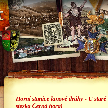
Horní stanice lanové dráhy - U star
stezka Černá hora)