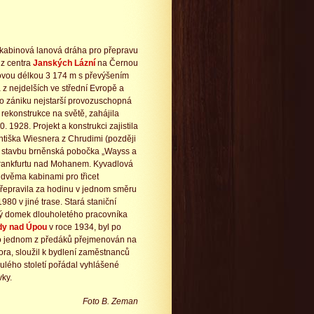
á kabinová lanová dráha pro přepravu
z centra
Janských Lázní
na Černou
kovou délkou 3 174 m s převýšením
z nejdelších ve střední Evropě a
o zániku nejstarší provozuschopná
rekonstrukce na světě, zahájila
0. 1928. Projekt a konstrukci zajistila
antiška Wiesnera z Chrudimi (později
, stavbu brněnská pobočka „Wayss a
Frankfurtu nad Mohanem. Kyvadlová
 dvěma kabinami pro třicet
přepravila za hodinu v jednom směru
80 v jiné trase. Stará staniční
ný domek dlouholetého pracovníka
dy nad Úpou
v roce 1934, byl po
po jednom z předáků přejmenován na
ra, sloužil k bydlení zaměstnanců
nulého století pořádal vyhlášené
vky.
Foto B. Zeman