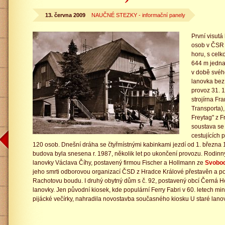
13. června 2009
NAUČNÉ STEZKY - informační panely
První visut
osob v ČSR 
horu, s cel
644 m jedna 
v době svéh
lanovka bez 
provoz 31. 1
strojírna Fr
Transporta)
Freytag" z 
soustava se
cestujících 
120 osob. Dnešní dráha se čtyřmístnými kabinkami jezdí od 1. března 19
budova byla snesena r. 1987, několik let po ukončení provozu. Rodin
lanovky Václava Číhy, postavený firmou Fischer a Hollmann ze
Svobo
jeho smrti odborovou organizací ČSD z Hradce Králové přestavěn a 
Rachotovu boudu. I druhý obytný dům s č. 92, postavený obcí Černá Ho
lanovky. Jen původní kiosek, kde populární Ferry Fabri v 60. letech mi
pijácké večírky, nahradila novostavba současného kiosku U staré lano