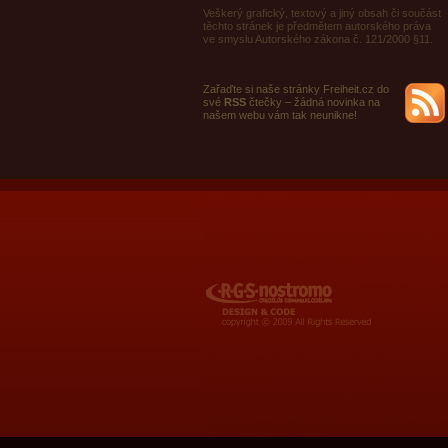
Veškerý grafický, textový a jiný obsah či součást
těchto stránek je předmětem autorského práva
ve smyslu Autorského zákona č. 121/2000 §11.
Zařaďte si naše stránky Freiheit.cz do
své
RSS
čtečky – žádná novinka na
našem webu vám tak neunikne!
RGS Nostromo