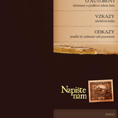
O AUTOROVI
informace o pisálkovi tohoto listu
VZKAZY
návštěvní kniha
ODKAZY
nemělo by uniknout vaší pozornosti
Napište nám