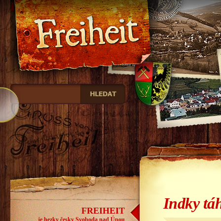
Freiheit
Indky tá
FREIHEIT
je hezky česky Svoboda nad Úpou