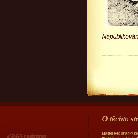
Nepubliková
O těchto s
Majitel této stránky 
RGS Nostromo
posedlostem, zaměřen