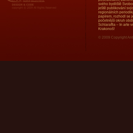
svého bydliště Svobod
ještě publikování sv
regionálních periodi
papírem, rozhodl se j
početnější okruh obd
Schlaraffia – In arte
Krakonoš!
© 2009 Copyright Ant