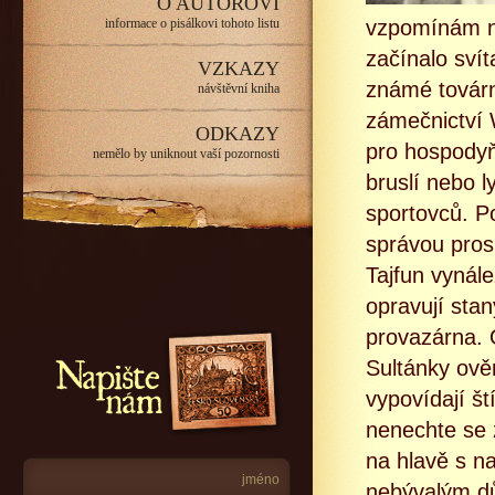
O AUTOROVI
informace o pisálkovi tohoto listu
vzpomínám na
začínalo svít
VZKAZY
známé továrn
návštěvní kniha
zámečnictví 
ODKAZY
pro hospodyň
nemělo by uniknout vaší pozornosti
bruslí nebo l
sportovců. P
správou pros
Tajfun vynále
opravují stan
provazárna. 
Napište nám
Sultánky ově
vypovídají št
nenechte se 
na hlavě s n
nebývalým dů