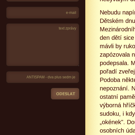
Nebudu napína
Dětském dnu 
Mezinárodníh
den dětí sice
mávli by ruko
zapózovala n
podepsala. M
pořadí zveře
Podoba někter
nepoznání. Ne
ostatní pamět
výborná hříč
sudoku, i kd
„okének". Do
osobních úda