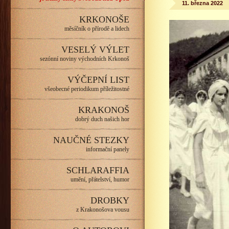
11. března 2022
KRKONOŠE
měsíčník o přírodě a lidech
VESELÝ VÝLET
sezónní noviny východních Krkonoš
VÝČEPNÍ LIST
všeobecné periodikum příležitostné
KRAKONOŠ
dobrý duch našich hor
NAUČNÉ STEZKY
informační panely
SCHLARAFFIA
umění, přátelství, humor
DROBKY
z Krakonošova vousu