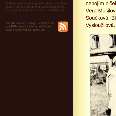
nebojím niče
Veškerý grafický, textový a jiný obsah či součást
těchto stránek je předmětem autorského práva
Věra Musilov
ve smyslu Autorského zákona č. 121/2000 §11.
Součková, Bl
Zařaďte si naše stránky Freiheit.cz do
Vysloužilová.
své
RSS
čtečky – žádná novinka na
našem webu vám tak neunikne!