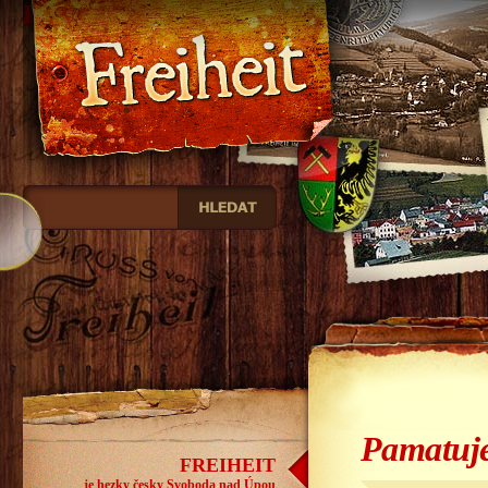
Freiheit
Pamatuj
FREIHEIT
je hezky česky Svoboda nad Úpou