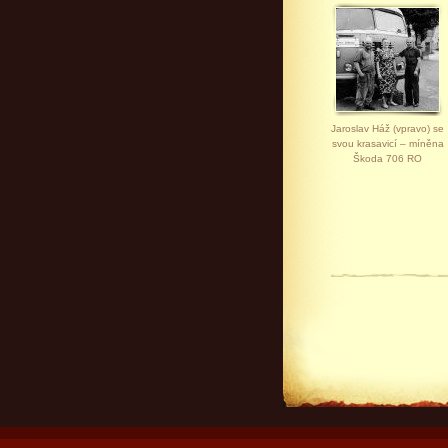
Jaroslav Háž (vpravo) se
svou krasavicí – míněna
Škoda 706 RO