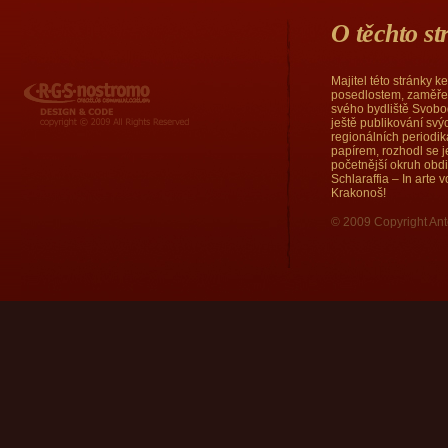
O těchto s
Majitel této stránky 
RGS Nostromo
posedlostem, zaměřen
svého bydliště Svobod
ještě publikování sv
regionálních periodi
papírem, rozhodl se j
početnější okruh obd
Schlaraffia – In arte
Krakonoš!
© 2009 Copyright Ant