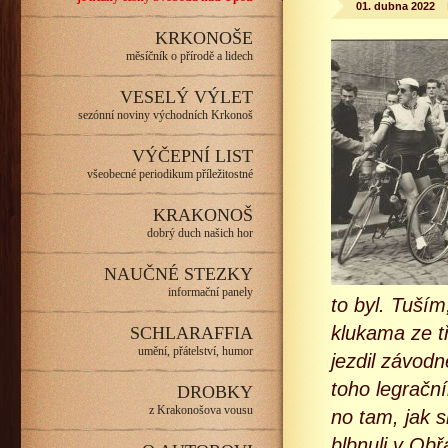
01. dubna 2022
KRKONOŠE
měsíčník o přírodě a lidech
VESELÝ VÝLET
sezónní noviny východních Krkonoš
VÝČEPNÍ LIST
všeobecné periodikum příležitostné
KRAKONOŠ
dobrý duch našich hor
NAUČNÉ STEZKY
informační panely
to byl. Tuším
klukama ze tř
SCHLARAFFIA
umění, přátelství, humor
jezdil závodn
toho legračn
DROBKY
z Krakonošova vousu
no tam, jak s
blbnuli v Ob