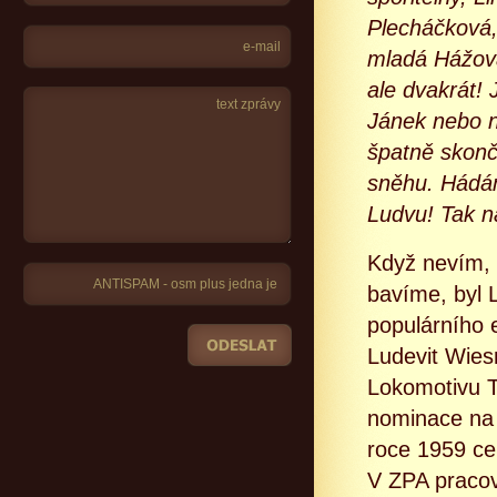
Plecháčková,
mladá Hážová!
ale dvakrát! 
Jánek nebo n
špatně skonči
sněhu. Hádám,
Ludvu! Tak n
Když nevím, 
bavíme, byl L
populárního 
Ludevit Wiesn
Lokomotivu Tr
nominace na
roce 1959 ce
V ZPA pracov