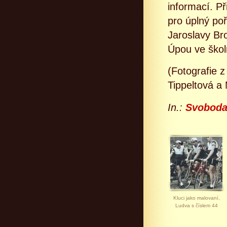
informací. Př
pro úplný poř
Jaroslavy Br
Úpou ve škol
(Fotografie z
Tippeltová a
In.:
Svoboda
Kluci jako malovaní,
Ludva s číslem 44