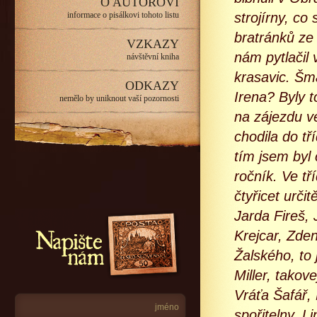
O AUTOROVI
informace o pisálkovi tohoto listu
strojírny, co
bratránků ze
VZKAZY
nám pytlačil 
návštěvní kniha
krasavic. Šm
ODKAZY
Irena? Byly t
nemělo by uniknout vaší pozornosti
na zájezdu v
chodila do t
tím jsem byl 
ročník. Ve tř
čtyřicet urč
Jarda Fireš,
Napište nám
Krejcar, Zde
Žalského, to 
Miller, takov
Vráťa Šafář, 
spořitelny, 