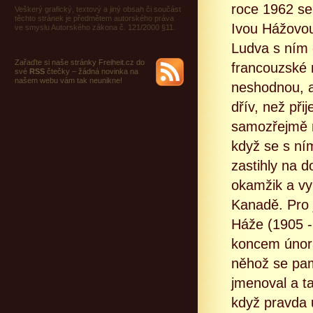
roce 1962 se
Veškerý grafický, textový a jiný obsah či součást
těchto stránek je předmětem autorského práva
Ivou Hážovou 
ve smyslu Autorského zákona č. 121/2000 §11.
Ludva s ním 
Zařaďte si naše stránky Freiheit.cz do
francouzské 
své
RSS
čtečky – žádná novinka na
našem webu vám tak neunikne!
neshodnou, a
dřív, než při
samozřejmě ne
když se s ní
zastihly na 
okamžik a vy
Kanadě. Pro j
Háže (1905 -
koncem února
něhož se pam
jmenoval a ta
když pravda 