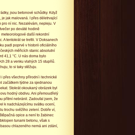
rádky, jsou betonové schůdky. Když
 je jak malovaná. I přes déletrvající
 pro ní nic. Nezalévám, nepleju. V
dvečer po deváté hodině
i meteorologové další rekordní
c. A tentokrát se trefili. V Doksanech
ku padl poprvé v historii oficiálního
i českých měřicích stanic absolutní
ord 41,1 °C. U nás doma bylo
ých 28 a venku vlahých 15 stupňů.
uju, to si taky stěžuju.
i přes všechny přírodní i technické
ihl začátkem týdne za sjednanou
kat. Stokrát okoukaný obrázek byl
ovu hodný obdivu. Ani přemoudřelý
u přítmí nebránil. Zadoufal jsem, že
el k nadcházejícímu svátku ocení,
u trochu svěžího zelení. Dobře ví,
štěpačná opice a není to žabinec
Obklopen tunami betonu, však s
 basou chlazeného nemá ani zdání,