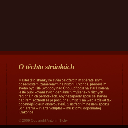
O těchto stránkách
Majitel této stránky ke svým celoživotním sběratelským
posedlostem, zaměřeným na historii Krkonoš, především
svého bydliště Svobody nad Úpou, připojil na stará kolena
ještě publikování svých geniálních myšlenek v různých
regionálních periodikách. Aby nezapadly spolu se starým
papírem, rozhodl se je postupně umístit i na web a získat tak
početnější okruh obdivovatelů. S ústředním heslem spolku
Schlaraffia – In arte voluptas – mu k tomu dopomáhej
Krakonoš!
© 2009 Copyright Antonín Tichý