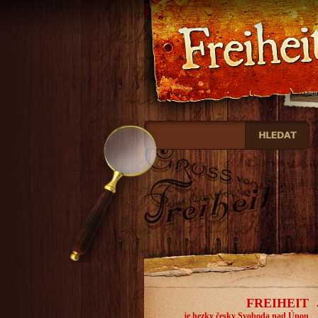
Freiheit
FREIHEIT
je hezky česky Svoboda nad Úpou