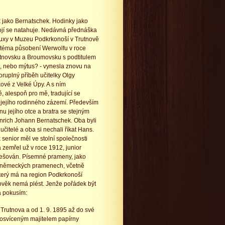
 jako Bernatschek. Hodinky jako
bojí se natahuje. Nedávná přednáška
Fuxy v Muzeu Podkrkonoší v Trutnově
téma působení Werwolfu v roce
tnovsku a Broumovsku s podtitulem
t, nebo mýtus? - vynesla znovu na
poruplný příběh učitelky Olgy
ové z Velké Úpy. A s ním
, alespoň pro mě, tradující se
z jejího rodinného zázemí. Především
nu jejího otce a bratra se stejným
rich Johann Bernatschek. Oba byli
učitelé a oba si nechali říkat Hans.
senior měl ve stolní společnosti
 zemřel už v roce 1912, junior
řešován. Písemné prameny, jako
ích německých pramenech, včetně
který má na region Podkrkonoší
lověk nemá plést. Jenže pořádek být
da pokusím:
 Trutnova a od 1. 9. 1895 až do své
0 osvíceným majitelem papírny