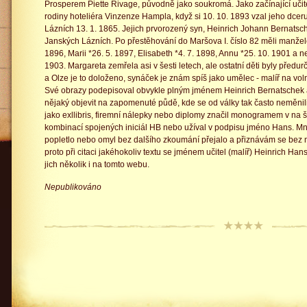
Prosperem Piette Rivage, původně jako soukromá. Jako začínající učite
rodiny hoteliéra Vinzenze Hampla, když si 10. 10. 1893 vzal jeho dcer
Lázních 13. 1. 1865. Jejich prvorozený syn, Heinrich Johann Bernatsch
Janských Lázních. Po přestěhování do Maršova I. číslo 82 měli manželé
1896, Marii *26. 5. 1897, Elisabeth *4. 7. 1898, Annu *25. 10. 1901 a n
1903. Margareta zemřela asi v šesti letech, ale ostatní děti byly předu
a Olze je to doloženo, synáček je znám spíš jako umělec - malíř na v
Své obrazy podepisoval obvykle plným jménem Heinrich Bernatschek a p
nějaký objevit na zapomenuté půdě, kde se od války tak často neměnili 
jako exllibris, firemní nálepky nebo diplomy značil monogramem v na š
kombinací spojených iniciál HB nebo užíval v podpisu jméno Hans. Mn
popletlo nebo omyl bez dalšího zkoumání přejalo a přiznávám se bez 
proto při citaci jakéhokoliv textu se jménem učitel (malíř) Heinrich Ha
jich několik i na tomto webu.
Nepublikováno