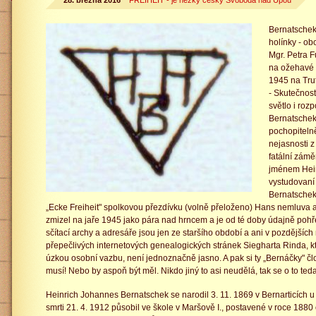
28. března 2016
FREIHEIT - je hezky česky Svoboda nad Úpou
Bernatschek
holínky - o
Mgr. Petra 
na ožehavé 
1945 na Tru
- Skutečnos
světlo i roz
Bernatschek
pochopitelně
nejasnosti 
fatální zámě
jménem Hein
vystudovaní 
Bernatschek 
„Ecke Freiheit" spolkovou přezdívku (volně přeloženo) Hans nemluva a
zmizel na jaře 1945 jako pára nad hrncem a je od té doby údajně poh
sčítací archy a adresáře jsou jen ze staršího období a ani v pozdějš
přepečlivých internetových genealogických stránek Siegharta Rinda, 
úzkou osobní vazbu, není jednoznačně jasno. A pak si ty „Bernáčky" č
musí! Nebo by aspoň být měl. Nikdo jiný to asi neudělá, tak se o to te
Heinrich Johannes Bernatschek se narodil 3. 11. 1869 v Bernarticích u
smrti 21. 4. 1912 působil ve škole v Maršově I., postavené v roce 188