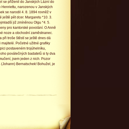
l se přiženil do Janských Lázní do
u Henriettu, narozenou v Janských
ek se narodil 4. 8. 1894 rovněž v
 ještě pět dcer. Margaretu *10. 3.
ejmladší již zmíněnou Olgu *4. 5.
rčeny pro kantorské povolání. O Anně
olné noze a obchodní zaměstnanec.
ři troše štěstí se ještě dnes dá
majitelé. Početné užitné grafiky
pici postaveném trojúhelníku,
oho poválečných badatelů si ty dva
mučení, jsem jeden z nich. Pozor
ns (Johann) Bernatschek! Bohužel, je