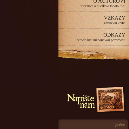
O AUTOROVI
informace o pisálkovi tohoto listu
VZKAZY
návštěvní kniha
ODKAZY
nemělo by uniknout vaší pozornosti
Napište nám