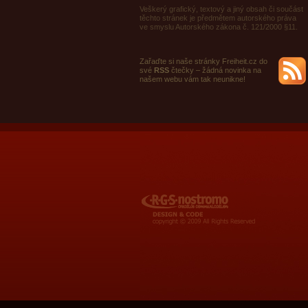
Veškerý grafický, textový a jiný obsah či součást
těchto stránek je předmětem autorského práva
ve smyslu Autorského zákona č. 121/2000 §11.
Zařaďte si naše stránky Freiheit.cz do
své
RSS
čtečky – žádná novinka na
našem webu vám tak neunikne!
RGS Nostromo