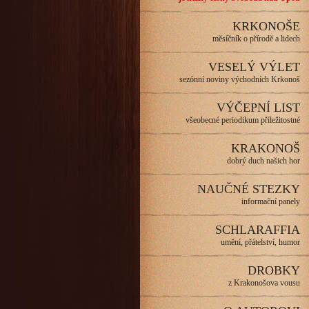
KRKONOŠE
měsíčník o přírodě a lidech
VESELÝ VÝLET
sezónní noviny východních Krkonoš
VÝČEPNÍ LIST
všeobecné periodikum příležitostné
KRAKONOŠ
dobrý duch našich hor
NAUČNÉ STEZKY
informační panely
SCHLARAFFIA
umění, přátelství, humor
DROBKY
z Krakonošova vousu