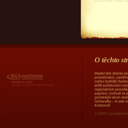
O těchto s
Majitel této stránky 
RGS Nostromo
posedlostem, zaměřen
svého bydliště Svobod
ještě publikování sv
regionálních periodi
papírem, rozhodl se j
početnější okruh obd
Schlaraffia – In arte
Krakonoš!
© 2009 Copyright Ant