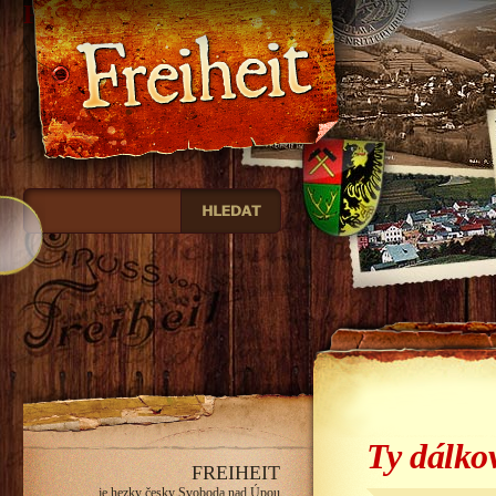
Freiheit
Ty dálk
FREIHEIT
je hezky česky Svoboda nad Úpou