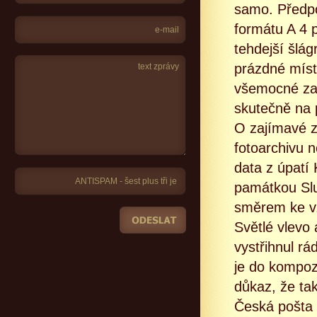
samo. Předpo
formátu A 4 
tehdejší šlág
prázdné míst
všemocné zašt
skutečně na 
O zajímavé 
fotoarchivu n
data z úpatí
památkou Slu
směrem ke v
Světlé vlevo 
vystřihnul rá
je do kompozi
důkaz, že ta
Česká pošta 