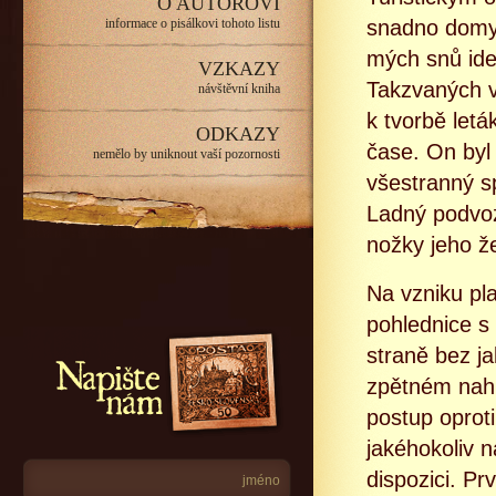
O AUTOROVI
informace o pisálkovi tohoto listu
snadno domys
mých snů ideá
VZKAZY
Takzvaných v
návštěvní kniha
k tvorbě letá
ODKAZY
čase. On byl 
nemělo by uniknout vaší pozornosti
všestranný s
Ladný podvoz
nožky jeho ž
Na vzniku pla
pohlednice s
Napište nám
straně bez ja
zpětném nahl
postup oprot
jakéhokoliv 
dispozici. Pr