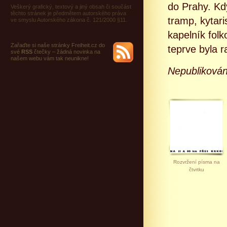
do Prahy. Kd
Veškerý grafický, textový a jiný obsah či součást
těchto stránek je předmětem autorského práva
tramp, kytari
ve smyslu Autorského zákona č. 121/2000 §11.
kapelník folk
Zařaďte si naše stránky Freiheit.cz do
teprve byla ra
své
RSS
čtečky – žádná novinka na
našem webu vám tak neunikne!
Nepubliková
Rozvržení písma na
čtvrtku