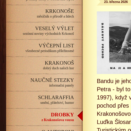
23. března 2026
KRKONOŠE
měsíčník o přírodě a lidech
VESELÝ VÝLET
sezónní noviny východních Krkonoš
VÝČEPNÍ LIST
všeobecné periodikum příležitostné
KRAKONOŠ
dobrý duch našich hor
NAUČNÉ STEZKY
Bandu je jeh
informační panely
Petra - byl 
1997), když v
SCHLARAFFIA
umění, přátelství, humor
pochod přes K
Krakonošovou
DROBKY
z Krakonošova vousu
Luďka Šlosar
Turistickým 