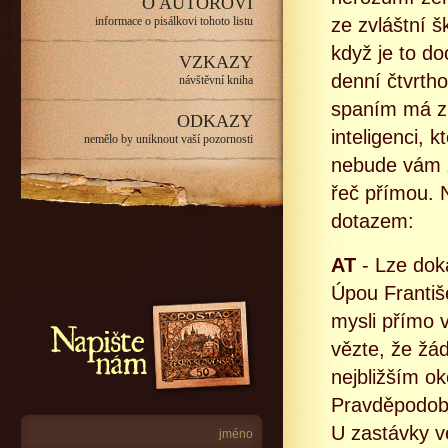
O AUTOROVI
informace o pisálkovi tohoto listu
ze zvláštní 
když je to do
VZKAZY
denní čtvrth
návštěvní kniha
spaním má zp
ODKAZY
inteligenci, 
nemělo by uniknout vaší pozornosti
nebude vám z
řeč přímou. 
dotazem:
AT
- Lze dok
Úpou Františ
Napište nám
mysli přímo 
vězte, že žá
nejbližším o
Pravděpodobn
U zastávky v