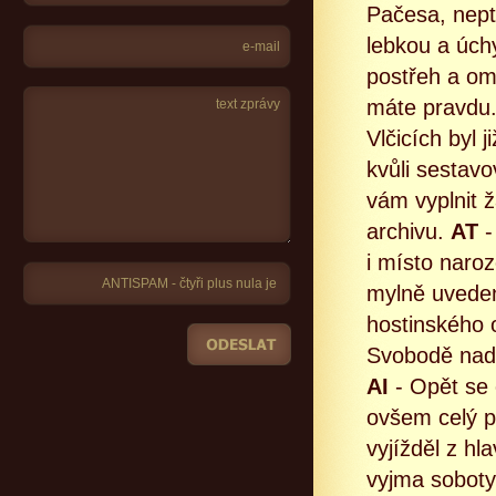
Pačesa, nept
lebkou a úch
postřeh a om
máte pravdu.
Vlčicích byl 
kvůli sestav
vám vyplnit 
archivu.
AT
-
i místo naro
mylně uveden
hostinského 
Svobodě nad 
AI
- Opět se 
ovšem celý p
vyjížděl z hl
vyjma soboty