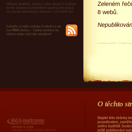
Zeleném řeče
Veškerý grafický, textový a jiný obsah či součást
těchto stránek je předmětem autorského práva
8 webů.
ve smyslu Autorského zákona č. 121/2000 §11.
Nepubliková
Zařaďte si naše stránky Freiheit.cz do
své
RSS
čtečky – žádná novinka na
našem webu vám tak neunikne!
O těchto s
Majitel této stránky 
RGS Nostromo
posedlostem, zaměřen
svého bydliště Svobod
ještě publikování sv