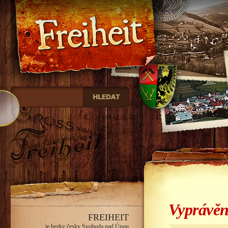
Freiheit
Vyprávěn
FREIHEIT
je hezky česky Svoboda nad Úpou