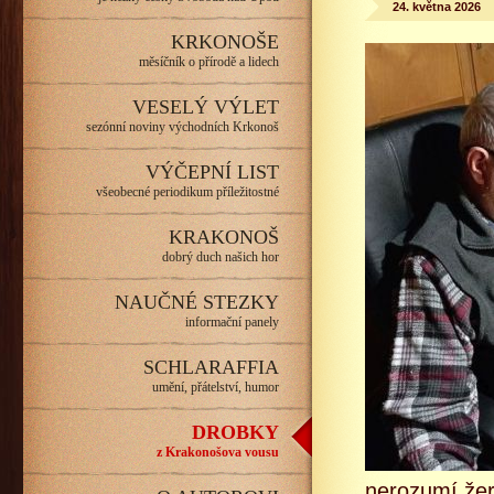
24. května 2026
KRKONOŠE
měsíčník o přírodě a lidech
VESELÝ VÝLET
sezónní noviny východních Krkonoš
VÝČEPNÍ LIST
všeobecné periodikum příležitostné
KRAKONOŠ
dobrý duch našich hor
NAUČNÉ STEZKY
informační panely
SCHLARAFFIA
umění, přátelství, humor
DROBKY
z Krakonošova vousu
nerozumí žer