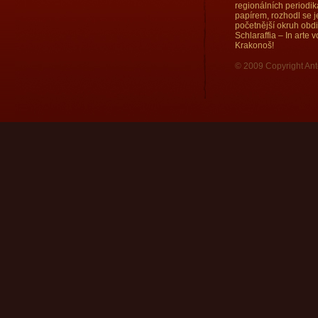
regionálních periodi
papírem, rozhodl se j
početnější okruh obd
Schlaraffia – In arte
Krakonoš!
© 2009 Copyright Ant