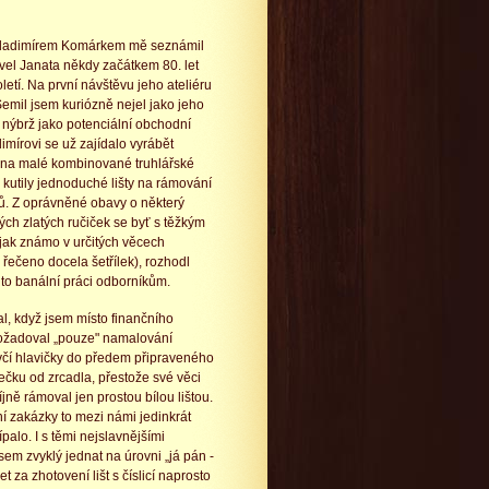
Vladimírem Komárkem mě seznámil
el Janata někdy začátkem 80. let
letí. Na první návštěvu jeho ateliéru
emil jsem kuriózně nejel jako jeho
 nýbrž jako potenciální obchodní
dimírovi se už zajídalo vyrábět
na malé kombinované truhlářské
kutily jednoduché lišty na rámování
ů. Z oprávněné obavy o některý
vých zlatých ručiček se byť s těžkým
 jak známo v určitých věcech
 řečeno docela šetřílek), rozhodl
to banální práci odborníkům.
tal, když jsem místo finančního
ožadoval „pouze" namalování
ívčí hlavičky do předem připraveného
čku od zrcadla, přestože své věci
íjně rámoval jen prostou bílou lištou.
í zakázky to mezi námi jedinkrát
ípalo. I s těmi nejslavnějšími
sem zvyklý jednat na úrovni „já pán -
 za zhotovení lišt s číslicí naprosto