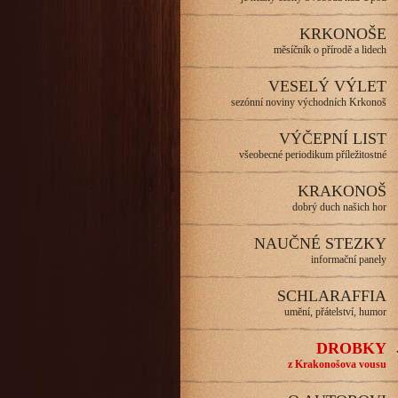
KRKONOŠE
měsíčník o přírodě a lidech
VESELÝ VÝLET
sezónní noviny východních Krkonoš
VÝČEPNÍ LIST
všeobecné periodikum příležitostné
KRAKONOŠ
dobrý duch našich hor
NAUČNÉ STEZKY
informační panely
SCHLARAFFIA
umění, přátelství, humor
DROBKY
z Krakonošova vousu