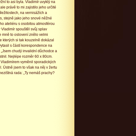
ní to asi byla. Vladimír uvyklý na
e právě to mi zajistilo jeho určité
íležitostech, na vernisážích a
, stejně jako jeho snové něžné
eho ateliéru s osobitou atmosférou
 Vladimír spouštěl svůj splav
le mně to oslovení znělo velmi
e kterých si tak kouzelně dokázal
 vytasil s částí korespondence na
 „Jsem chudý invalidní důchodce a
stnil. Nejlépe rozměr 60 x 80cm.
si s Vladimírem vyměnil sporadických
. Ústně jsem to však na něj v žertu
 nezištná rada: „Ty nemáš prachy?