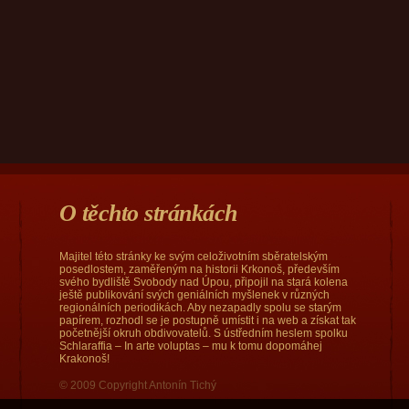
O těchto stránkách
Majitel této stránky ke svým celoživotním sběratelským
posedlostem, zaměřeným na historii Krkonoš, především
svého bydliště Svobody nad Úpou, připojil na stará kolena
ještě publikování svých geniálních myšlenek v různých
regionálních periodikách. Aby nezapadly spolu se starým
papírem, rozhodl se je postupně umístit i na web a získat tak
početnější okruh obdivovatelů. S ústředním heslem spolku
Schlaraffia – In arte voluptas – mu k tomu dopomáhej
Krakonoš!
© 2009 Copyright Antonín Tichý