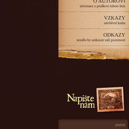
O AUTOROVI
informace o pisálkovi tohoto listu
VZKAZY
návštěvní kniha
ODKAZY
nemělo by uniknout vaší pozornosti
Napište nám