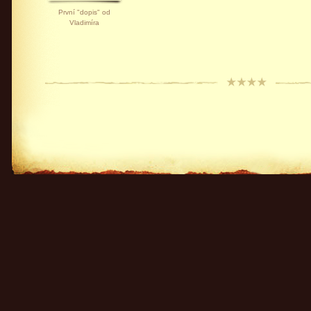
První "dopis" od
Vladimíra