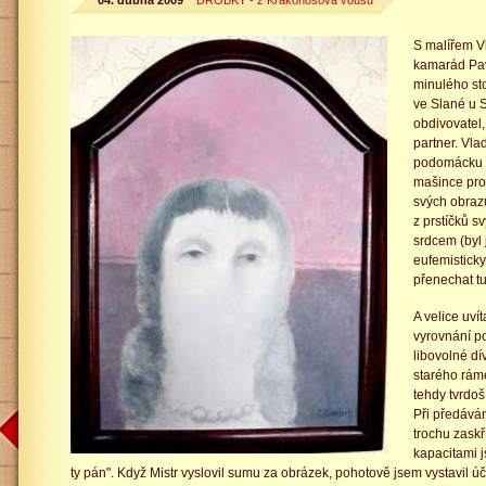
04. dubna 2009
DROBKY - z Krakonošova vousu
S malířem 
kamarád Pav
minulého sto
ve Slané u S
obdivovatel,
partner. Vla
podomácku 
mašince pro 
svých obraz
z prstíčků s
srdcem (byl
eufemisticky
přenechat tu
A velice uví
vyrovnání p
libovolné d
starého ráme
tehdy tvrdoš
Při předáván
trochu zaskř
kapacitami j
ty pán". Když Mistr vyslovil sumu za obrázek, pohotově jsem vystavil účet