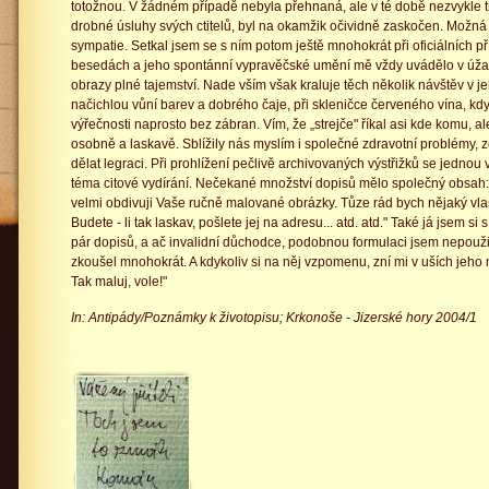
totožnou. V žádném případě nebyla přehnaná, ale v té době nezvykle trž
drobné úsluhy svých ctitelů, byl na okamžik očividně zaskočen. Možná al
sympatie. Setkal jsem se s ním potom ještě mnohokrát při oficiálních př
besedách a jeho spontánní vypravěčské umění mě vždy uvádělo v úžas
obrazy plné tajemství. Nade vším však kraluje těch několik návštěv v j
načichlou vůní barev a dobrého čaje, při skleničce červeného vína, kdy
výřečnosti naprosto bez zábran. Vím, že „strejče" říkal asi kde komu, a
osobně a laskavě. Sblížily nás myslím i společné zdravotní problémy, z
dělat legraci. Při prohlížení pečlivě archivovaných výstřižků se jednou
téma citové vydírání. Nečekané množství dopisů mělo společný obsah:
velmi obdivuji Vaše ručně malované obrázky. Tůze rád bych nějaký vla
Budete - li tak laskav, pošlete jej na adresu... atd. atd." Také já jsem 
pár dopisů, a ač invalidní důchodce, podobnou formulaci jsem nepoužil
zkoušel mnohokrát. A kdykoliv si na něj vzpomenu, zní mi v uších jeho
Tak maluj, vole!"
In: Antipády/Poznámky k životopisu; Krkonoše - Jizerské hory 2004/1