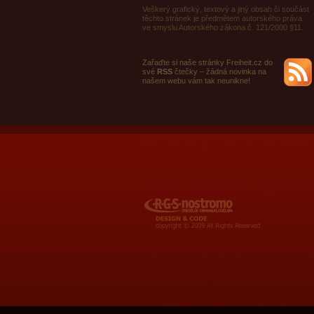
Veškerý grafický, textový a jiný obsah či součást
těchto stránek je předmětem autorského práva
ve smyslu Autorského zákona č. 121/2000 §11.
Zařaďte si naše stránky Freiheit.cz do
své
RSS
čtečky – žádná novinka na
našem webu vám tak neunikne!
RGS Nostromo