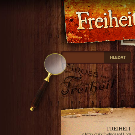
Freiheit
FREIHEIT
je hezky česky Svoboda nad Úpou