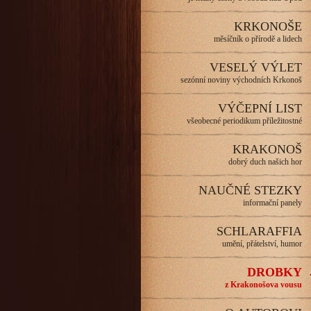
KRKONOŠE
měsíčník o přírodě a lidech
VESELÝ VÝLET
sezónní noviny východních Krkonoš
VÝČEPNÍ LIST
všeobecné periodikum příležitostné
KRAKONOŠ
dobrý duch našich hor
NAUČNÉ STEZKY
informační panely
SCHLARAFFIA
umění, přátelství, humor
DROBKY
z Krakonošova vousu