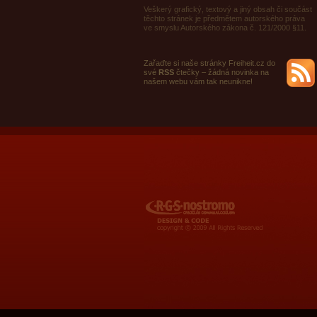
Veškerý grafický, textový a jiný obsah či součást
těchto stránek je předmětem autorského práva
ve smyslu Autorského zákona č. 121/2000 §11.
Zařaďte si naše stránky Freiheit.cz do
své
RSS
čtečky – žádná novinka na
našem webu vám tak neunikne!
RGS Nostromo