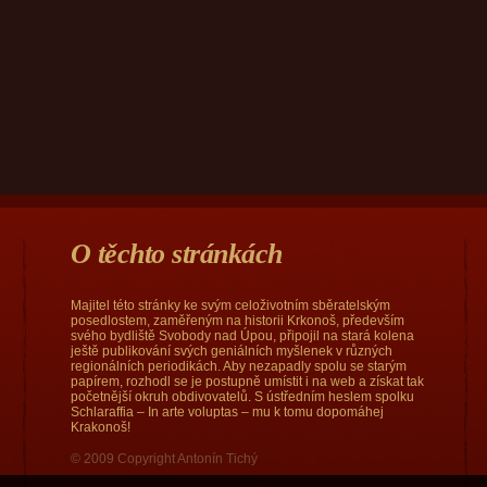
O těchto stránkách
Majitel této stránky ke svým celoživotním sběratelským
posedlostem, zaměřeným na historii Krkonoš, především
svého bydliště Svobody nad Úpou, připojil na stará kolena
ještě publikování svých geniálních myšlenek v různých
regionálních periodikách. Aby nezapadly spolu se starým
papírem, rozhodl se je postupně umístit i na web a získat tak
početnější okruh obdivovatelů. S ústředním heslem spolku
Schlaraffia – In arte voluptas – mu k tomu dopomáhej
Krakonoš!
© 2009 Copyright Antonín Tichý