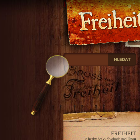
Freiheit
FREIHEIT
je hezky česky Svoboda nad Úpou