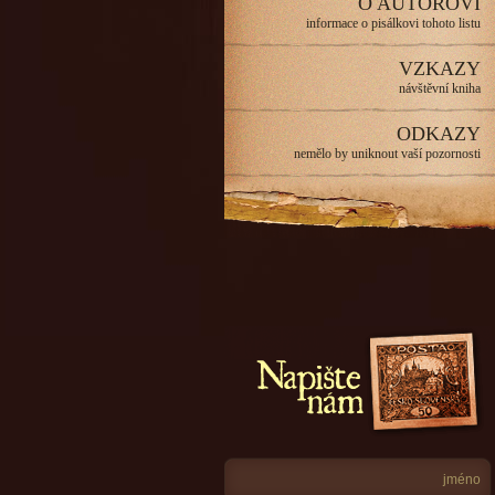
O AUTOROVI
informace o pisálkovi tohoto listu
VZKAZY
návštěvní kniha
ODKAZY
nemělo by uniknout vaší pozornosti
Napište nám