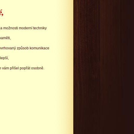
é,
na možnosti moderní techniky
paměti,
povrhovaný způsob komunikace
epší,
 vám přišel popřát osobně.