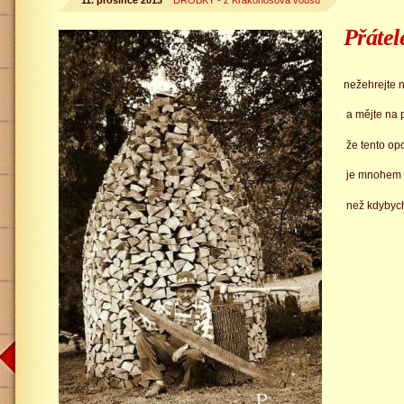
11. prosince 2013
DROBKY - z Krakonošova vousu
Přátel
nežehrejte 
a mějte na 
že tento o
je mnohem l
než kdybych