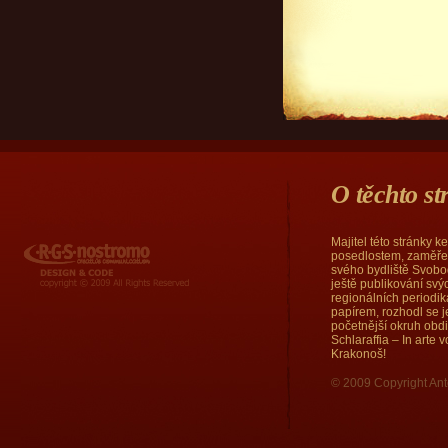
O těchto s
Majitel této stránky 
RGS Nostromo
posedlostem, zaměřen
svého bydliště Svobod
ještě publikování sv
regionálních periodi
papírem, rozhodl se j
početnější okruh obd
Schlaraffia – In arte
Krakonoš!
© 2009 Copyright Ant