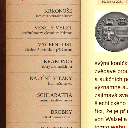
10. ledna 2021
F
KRKONOŠE
měsíčník o přírodě a lidech
VESELÝ VÝLET
sezónní noviny východních Krkonoš
VÝČEPNÍ LIST
všeobecné periodikum příležitostné
KRAKONOŠ
svými koníčky
dobrý duch našich hor
zvědavé brou
NAUČNÉ STEZKY
a aukčních p
informační panely
významné auk
zajímavá sva
SCHLARAFFIA
umění, přátelství, humor
šlechtického
říct, že je 
DROBKY
z Krakonošova vousu
von Walzel a 
tomto
webu