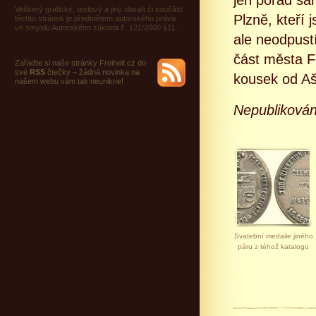
jen pořád sa
Veškerý grafický, textový a jiný obsah či součást
Plzně, kteří
těchto stránek je předmětem autorského práva
ve smyslu Autorského zákona č. 121/2000 §11.
ale neodpust
část města Fe
Zařaďte si naše stránky Freiheit.cz do
své
RSS
čtečky – žádná novinka na
kousek od A
našem webu vám tak neunikne!
Nepubliková
Svatební medaile jiného
páru z téhož katalogu