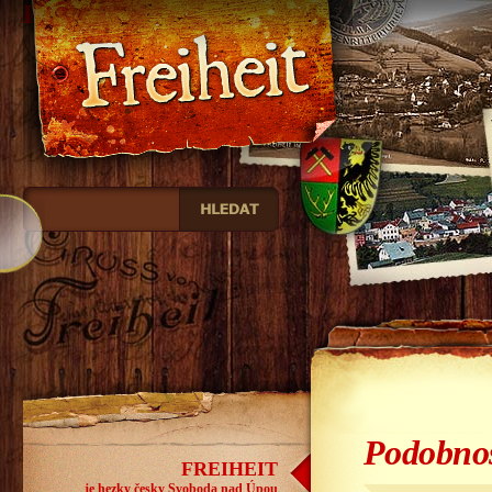
Freiheit
Podobnos
FREIHEIT
je hezky česky Svoboda nad Úpou