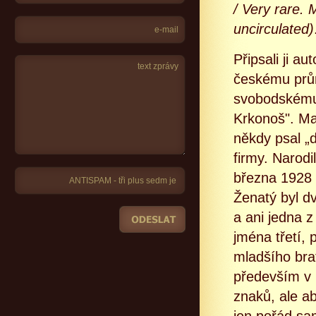
/ Very rare. 
uncirculated)
Připsali ji a
českému prů
svobodskému
Krkonoš". Ma
někdy psal „d
firmy. Narodi
března 1928 
Ženatý byl d
a ani jedna z
jména třetí, 
mladšího bra
především v
znaků, ale aby