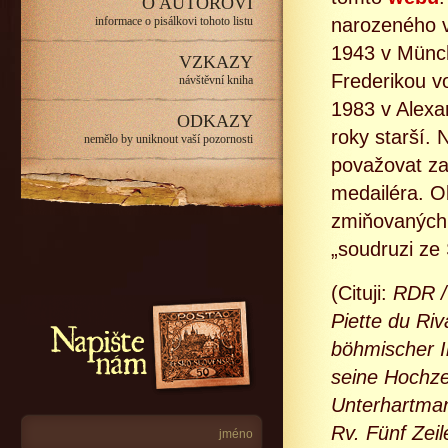
O AUTOROVI
informace o pisálkovi tohoto listu
narozeného v
1943 v Münch
VZKAZY
Frederikou vo
návštěvní kniha
1983 v Alexa
ODKAZY
roky starší. 
nemělo by uniknout vaší pozornosti
považovat z
medailéra. Ob
zmiňovaných p
„soudruzi ze 
(Cituji:
RDR /
Napište nám
Piette du Riv
böhmischer In
seine Hochzei
Unterhartma
Rv. Fünf Zeil