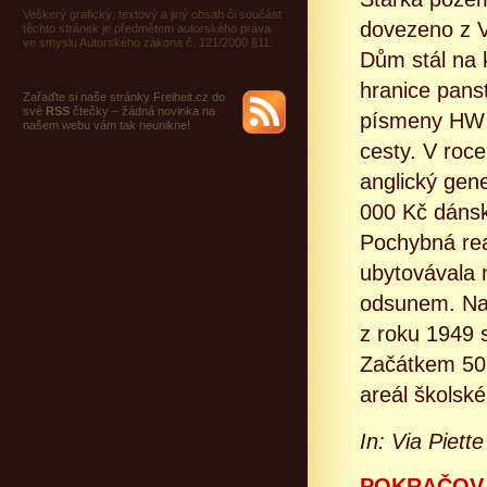
Veškerý grafický, textový a jiný obsah či součást
dovezeno z 
těchto stránek je předmětem autorského práva
ve smyslu Autorského zákona č. 121/2000 §11.
Dům stál na 
hranice pans
Zařaďte si naše stránky Freiheit.cz do
své
RSS
čtečky – žádná novinka na
písmeny HW (
našem webu vám tak neunikne!
cesty. V roc
anglický gen
000 Kč dánské
Pochybná real
ubytovávala 
odsunem. Na 
z roku 1949 
Začátkem 50. 
areál školsk
In: Via Piett
POKRAČOVÁ