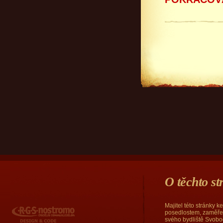
O těchto s
Majitel této stránky 
RGS Nostromo
posedlostem, zaměřen
svého bydliště Svobod