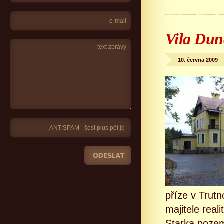
Vila Dun
10. června 2009
příze v Trut
majitele real
Starka pozem