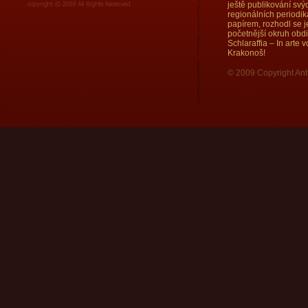
ještě publikování sv
regionálních periodi
papírem, rozhodl se j
početnější okruh obd
Schlaraffia – In arte
Krakonoš!
© 2009 Copyright Ant