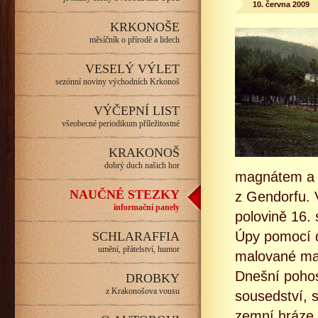
10. června 2009
KRKONOŠE
měsíčník o přírodě a lidech
VESELÝ VÝLET
sezónní noviny východních Krkonoš
VÝČEPNÍ LIST
všeobecné periodikum příležitostné
KRAKONOŠ
dobrý duch našich hor
magnátem a 
NAUČNÉ STEZKY
z Gendorfu. V
informační panely
polovině 16.
Úpy pomocí d
SCHLARAFFIA
umění, přátelství, humor
malované map
Dnešní pohost
DROBKY
z Krakonošova vousu
sousedství, 
zemní hráze o