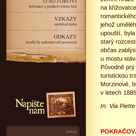
O AUTOROVI
informace o pisálkovi tohoto listu
na křižovatc
romantického
VZKAZY
jehož uměléh
návštěvní kniha
upouští, byla
ODKAZY
starý rozces
nemělo by uniknout vaší pozornosti
občas zablýs
u mostu stáv
Původně prý 
turistickou t
Morzinové, b
v letech 1885
Napište nám
In: Via Piett
POKRAČOVÁ