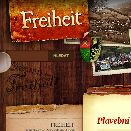
Freiheit
Plavební 
FREIHEIT
je hezky česky Svoboda nad Úpou