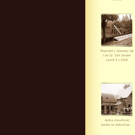
Reportáž z výstavby vily
Lob čp. 104 Janské
Lázně 4 x 1928
Jedna (neurčená)
stavba se dokončuje…