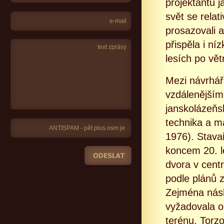
projektantů 
svět se rela
prosazovali 
přispěla i ní
lesích po vět
Mezi návrhář
vzdálenějším
janskolázeňsk
technika a ma
1976). Stava
koncem 20. l
dvora v cent
podle plánů 
Zejména násl
vyžadovala o
terénu. Torz