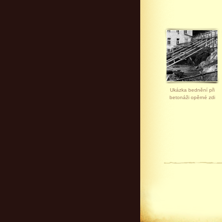
Ukázka bednění při
betonáži opěrné zdi