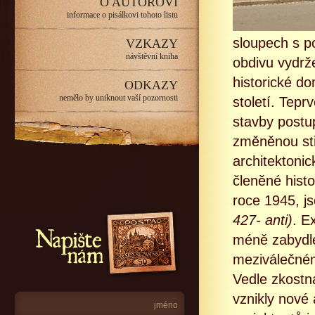
O AUTOROVI
informace o pisálkovi tohoto listu
sloupech s p
VZKAZY
návštěvní kniha
obdivu vydržel
historické d
ODKAZY
nemělo by uniknout vaší pozornosti
století. Tepr
stavby post
změněnou stř
architektonic
členěné histo
roce 1945, j
Napište nám
427- anti)
. E
méně zabydle
meziválečné
Vedle zkostna
vznikly nové