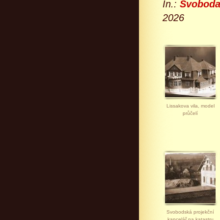
In.:
Svoboda
2026
Lissakova vila, model
průčelí
Svobodská projekční
kancelář na katastru