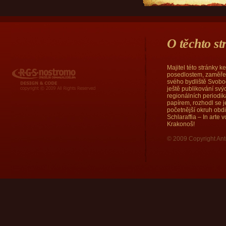
O těchto s
Majitel této stránky 
RGS Nostromo
posedlostem, zaměřen
svého bydliště Svobod
ještě publikování sv
regionálních periodi
papírem, rozhodl se j
početnější okruh obd
Schlaraffia – In arte
Krakonoš!
© 2009 Copyright Ant