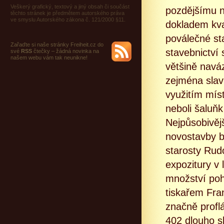
Veškerý grafický, textový a jiný obsah či součást
pozdějšímu n
těchto stránek je předmětem autorského práva
ve smyslu Autorského zákona č. 121/2000 §11.
dokladem kval
poválečné s
Zařaďte si naše stránky Freiheit.cz do
stavebnictví
své
RSS
čtečky – žádná novinka na
našem webu vám tak neunikne!
většině navá
zejména slavn
využitím mís
neboli šaluňk
Nejpůsobivěj
novostavby b
starosty Rud
expozitury v 
množství poh
tiskařem Fra
značně profl
402 dlouho s