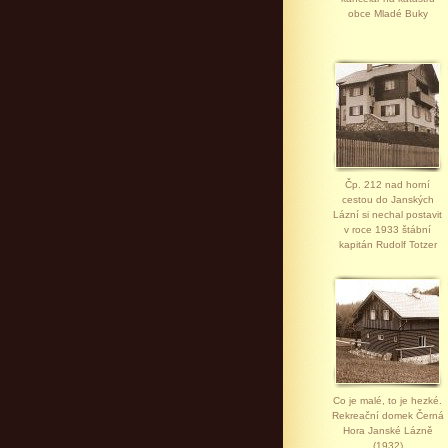
obce Mladé Buky
Čp. 212 nad horní
cestou do Janských
Lázní si nechal postavit
v roce 1933 štábní
kapitán Rudolf Totzer
Co je malé, to je hezké.
Rekreační domek Černá
Hora Janské Lázně
(1932)