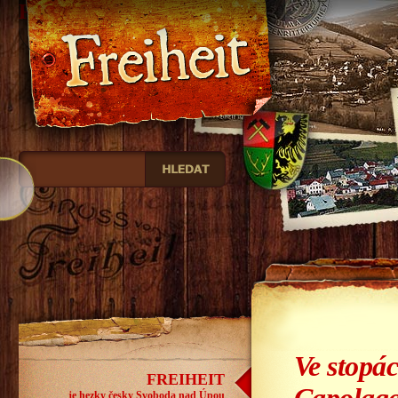
Freiheit
Ve stopác
FREIHEIT
je hezky česky Svoboda nad Úpou