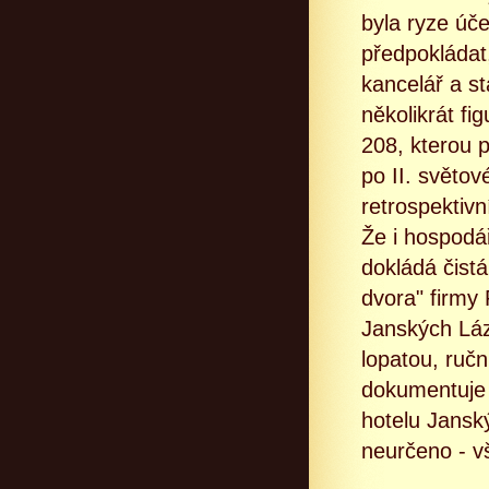
byla ryze úče
předpokládat
kancelář a st
několikrát fi
208, kterou 
po II. světov
retrospektiv
Že i hospodá
dokládá čist
dvora" firmy
Janských Lá
lopatou, ruční
dokumentuje 
hotelu Janský
neurčeno - v