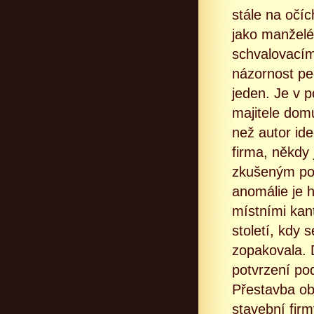
stále na očíc
jako manželé 
schvalovacím
názornost pe
jeden. Je v 
majitele dom
než autor id
firma, někdy 
zkušeným pol
anomálie je 
místními kant
století, kdy
zopakovala. D
potvrzení po
Přestavba ob
stavební fir