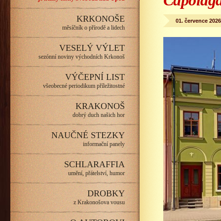
Capolag
KRKONOŠE
01. července 2026
měsíčník o přírodě a lidech
VESELÝ VÝLET
sezónní noviny východních Krkonoš
VÝČEPNÍ LIST
všeobecné periodikum příležitostné
KRAKONOŠ
dobrý duch našich hor
NAUČNÉ STEZKY
informační panely
SCHLARAFFIA
umění, přátelství, humor
DROBKY
z Krakonošova vousu