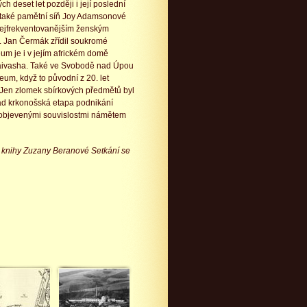
 deset let později i její poslední
 také pamětní síň Joy Adamsonové
nejfrekventovanějším ženským
g. Jan Čermák zřídil soukromé
m je i v jejím africkém domě
aivasha. Také ve Svobodě nad Úpou
eum, když to původní z 20. let
. Jen zlomek sbírkových předmětů byl
ad krkonošská etapa podnikání
eobjevenými souvislostmi námětem
z knihy Zuzany Beranové Setkání se