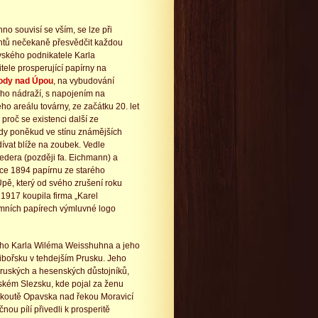
no souvisí se vším, se lze při
ntů nečekaně přesvědčit každou
vského podnikatele Karla
tele prosperující papírny na
ody nad Úpou
, na vybudování
ého nádraží, s napojením na
o areálu továrny, ze začátku 20. let
 proč se existenci další ze
ždy poněkud ve stínu známějších
ívat blíže na zoubek. Vedle
dera (později fa. Eichmann) a
oce 1894 papírnu ze starého
ě, který od svého zrušení roku
 1917 koupila firma „Karel
emních papírech výmluvné logo
ního Karla Wiléma Weisshuhna a jeho
ibořsku v tehdejším Prusku. Jeho
ruských a hesenských důstojníků,
uském Slezsku, kde pojal za ženu
 koutě Opavska nad řekou Moravicí
ou pílí přivedli k prosperitě