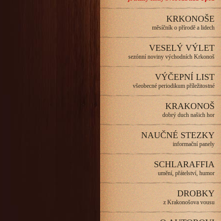
KRKONOŠE
měsíčník o přírodě a lidech
VESELÝ VÝLET
sezónní noviny východních Krkonoš
VÝČEPNÍ LIST
všeobecné periodikum příležitostné
KRAKONOŠ
dobrý duch našich hor
NAUČNÉ STEZKY
informační panely
SCHLARAFFIA
umění, přátelství, humor
DROBKY
z Krakonošova vousu