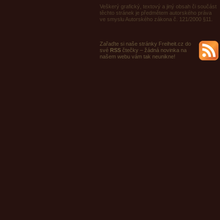
Veškerý grafický, textový a jiný obsah či součást
těchto stránek je předmětem autorského práva
ve smyslu Autorského zákona č. 121/2000 §11.
Zařaďte si naše stránky Freiheit.cz do
své
RSS
čtečky – žádná novinka na
našem webu vám tak neunikne!