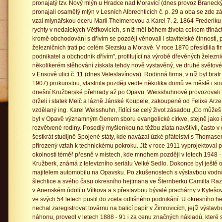
pronajatý tzv. Nový mlýn u Hradce nad Moravicí (dnes provoz Branecký
pronajali osamělý mlýn v Lesních Albrechticích č. p. 29 a oba se zde zá
vzal mlynářskou dceru Marii Theimerovou a Karel 7. 2. 1864 Frederiku 
rychty v nedalekých Větřkovicích, s níž měl během života celkem třináct 
kromě obchodování s dřívím se později věnovali i stavitelské činnosti,
železničních tratí po celém Slezsku a Moravě. V roce 1870 přesídlila f
podnikatel a obchodník dřívím", profitující na výrobě dřevěných železn
několikerém stěhování získala tehdy nově vystavěný, ve druhé světo
v Ensově ulici č. 11 (dnes Veleslavínova). Rodinná firma, v níž byl bra
1907) prokuristou, vlastnila později vedle několika domů ve městě i so
dnešní Kružberské přehrady až po Opavu. Weisshuhnové provozovali ta
drželi i statek Melč a lázně Jánské Koupele, zakoupené od Felixe Arz
vzdělaný ing. Karel Weisshuhn, řídící se celý život zásadou „Co můžeš 
byl v Opavě významným členem sboru evangelické církve, stejně jako 
rozvětvené rodiny. Posedlý myšlenkou na těžbu zlata navštívil, často 
šestkrát studijně Spojené státy, kde navázal úzké přátelství s Thomas
přirozený vztah k technickému pokroku. Již v roce 1911 vyprojektoval 
okolností téměř přesně v místech, kde mnohem později v letech 1948 - 
Kružberk, známá z televizního seriálu Velké Sedlo. Dokonce byl ještě 
majitelem automobilu na Opavsku. Po zkušenostech s výstavbou vodn
šlechtice a svého času okresního hejtmana ve Šternberku Camilla R
v Anenském údolí u Vítkova a s přestavbou bývalé prachárny v Kylešov
ve svých 54 letech pustil do zcela odlišného podnikání. U okresního he
nechal zaregistrovat továrnu na balicí papír v Žimrovicích, jejíž výsta
náhonu, provedl v letech 1888 - 91 i za cenu značných nákladů, které 