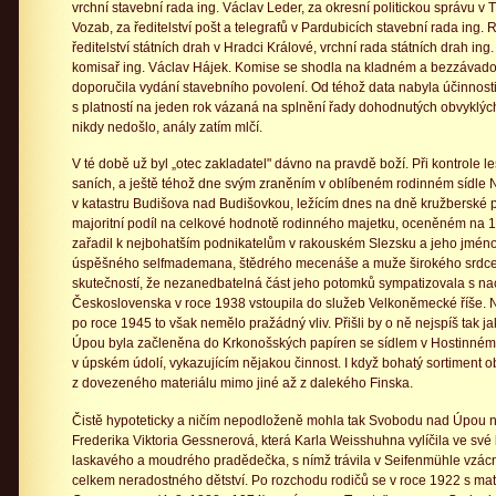
vrchní stavební rada ing. Václav Leder, za okresní politickou správu v 
Vozab, za ředitelství pošt a telegrafů v Pardubicích stavební rada ing. 
ředitelství státních drah v Hradci Králové, vrchní rada státních drah ing
komisař ing. Václav Hájek. Komise se shodla na kladném a bezzávado
doporučila vydání stavebního povolení. Od téhož data nabyla účinnost
s platností na jeden rok vázaná na splnění řady dohodnutých obvyklých
nikdy nedošlo, anály zatím mlčí.
V té době už byl „otec zakladatel" dávno na pravdě boží. Při kontrole 
saních, a ještě téhož dne svým zraněním v oblíbeném rodinném sídle
v katastru Budišova nad Budišovkou, ležícím dnes na dně kružberské 
majoritní podíl na celkové hodnotě rodinného majetku, oceněném na 1
zařadil k nejbohatším podnikatelům v rakouském Slezsku a jeho jmén
úspěšného selfmademana, štědrého mecenáše a muže širokého srdce.
skutečností, že nezanedbatelná část jeho potomků sympatizovala s n
Československa v roce 1938 vstoupila do služeb Velkoněmecké říše. 
po roce 1945 to však nemělo pražádný vliv. Přišli by o ně nejspíš tak 
Úpou byla začleněna do Krkonošských papíren se sídlem v Hostinném
v úpském údolí, vykazujícím nějakou činnost. I když bohatý sortiment o
z dovezeného materiálu mimo jiné až z dalekého Finska.
Čistě hypoteticky a ničím nepodloženě mohla tak Svobodu nad Úpou navš
Frederika Viktoria Gessnerová, která Karla Weisshuhna vylíčila ve své 
laskavého a moudrého pradědečka, s nímž trávila v Seifenmühle vzácné 
celkem neradostného dětství. Po rozchodu rodičů se v roce 1922 s ma