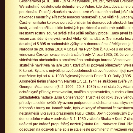
Gessnerovou (4. 8. 1888 - 1974) nazývanou „Traute", rozenou Greipelo
Weisshuhnů, odstěhovala definitivně do Vídně, kde dostudovala nejprve
penzionátu. Později zkoušela rozvinout své všestranné nadání ještě stu
nakonec i medicíny. Přestože ledacos nedokončila, ve většině uvedenýc
Část její unikátní kolekce portrétů příslušníků domorodých afrických km
kusů, zdobí na příklad sídlo keňských prezidentů a odborné publikace
kresbami rostlin jsou ve světě stále ještě občas v prodeji. Jako první 
věčně zasněžený nejvyšší vrchol Afriky Kilimandžáro. (Není zcela bez z
dosahující 5 895 m nadmořské výšky se v domorodém nářečí jmenuje
Narodila se 20. ledna 1910 v Opavě Na Rybníčku č. 48, kde ji od rok
věnovaná Českým svazem ochránců přírody. V roce 1935, 28. červenc
vídeňského obchodníka a amatérského ornitologa barona Victora von 
skutečně navštívila na jaře 1937, když přijali pozvání příbuzných Weiss
Krkonoš. Byla to s největší pravděpodobností zároveň poslední její ná
manželem byl od 4. 4. 1938 švýcarský botanik Peter R. O. Bally (1895 - 1
A konečně třetím sňatkem v Nairobi 17. 11. 1944 se strážcem zvěře v
Georgem Adamsonem (3. 2. 1906 - 20. 8. 1989) se z ní stala Joy Ada
ochránkyně přírody, cestovatelka, malířka a spisovatelka, autorka zfil
zakladatelka nadace „Elsa Conservation Trust" jež od roku 1969 věnov
přírody na celém světě. Výraznou podporou na záchranu huculských 
Krkonoš z farmy na Janově hoře, bylo velkorysé věnování československ
nejznámější lvici světa pražskému Hucul Clubu. Joyin dobrodružný živ
domorodého vraha v podvečer 3. 1. 1980 v táboře Shaba v Keni. Z činu 
událostí pro krádež propuštěný nezletilý sluha Paul Nakware Ekai. Přes
odsouzen na doživotí a nejspíš je stále ještě prominentním vězněm vě