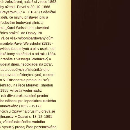
ch železáren), načež si v roce 1862
hy oženili. Pavel si 30. 10. 1866
Breyerovou (* 4. 3. 1845) z dědičné
dětí. Ke mlýnu přistavěli pilu a
 především budování silnic a
irma „Karel Weisshuhn, stavební
ičních pražců, do Opavy. Po
vé válce však vybombardovaný dům
tr majitele Pavel Weisshuhn (1835 -
uvislou řadu mlýnů a pil v úseku od
ké lomy na břidlici a od roku 1884
e hraběte z Vassegu. Podnikavý a
udělat dnes, neodkládej na zítra",
řada dospělých příslušníků jeho
v doprovodu některých synů, celkem
em A. Edisonem a prohloubil svůj
přehradu na řece Moravici, shodou
1955, vyrostla vodní nádrž
o rok dříve prokazatelně prvním
ího náhonu pro lepenkárnu ruského
azumovského (1852 - 1917)
icích u Opavy na brusírnu dřeva se
jtmanství v Opavě si 18. 12. 1891
vbu, včetně náročného vodního
si vynutily prodej části pozemkového