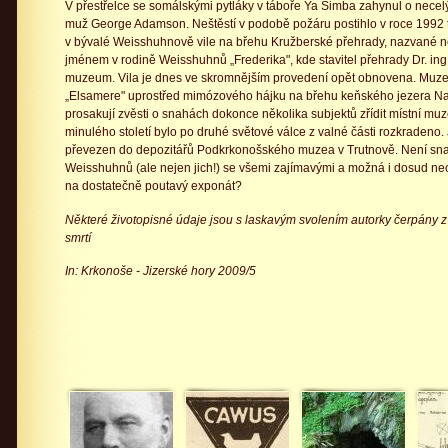
V přestřelce se somálskými pytláky v táboře Ya Simba zahynul o necelých
muž George Adamson. Neštěstí v podobě požáru postihlo v roce 1992
v bývalé Weisshuhnově vile na břehu Kružberské přehrady, nazvané 
jménem v rodině Weisshuhnů „Frederika", kde stavitel přehrady Dr. in
muzeum. Vila je dnes ve skromnějším provedení opět obnovena. Muzeu
„Elsamere" uprostřed mimózového hájku na břehu keňského jezera N
prosakují zvěsti o snahách dokonce několika subjektů zřídit místní muz
minulého století bylo po druhé světové válce z valné části rozkradeno
převezen do depozitářů Podkrkonošského muzea v Trutnově. Není sn
Weisshuhnů (ale nejen jich!) se všemi zajímavými a možná i dosud n
na dostatečně poutavý exponát?
Některé životopisné údaje jsou s laskavým svolením autorky čerpány 
smrtí
In: Krkonoše - Jizerské hory 2009/5