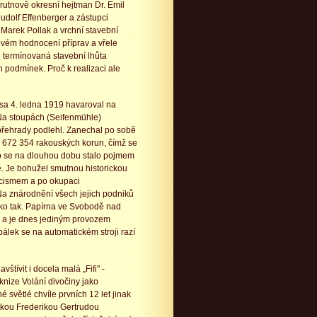
Trutnově okresní hejtman Dr. Emil
Rudolf Effenberger a zástupci
. Marek Pollak a vrchní stavební
vém hodnocení příprav a vřele
i termínovaná stavební lhůta
 podmínek. Proč k realizaci ale
lesa 4. ledna 1919 havaroval na
 Na stoupách (Seifenmühle)
přehrady podlehl. Zanechal po sobě
 672 354 rakouských korun, čímž se
o se na dlouhou dobu stalo pojmem
 Je bohužel smutnou historickou
acismem a po okupaci
Na znárodnění všech jejich podniků
jako tak. Papírna ve Svobodě nad
 a je dnes jediným provozem
bálek se na automatickém stroji razí
tívit i docela malá „Fifi" -
knize Volání divočiny jako
světlé chvíle prvních 12 let jinak
tkou Frederikou Gertrudou