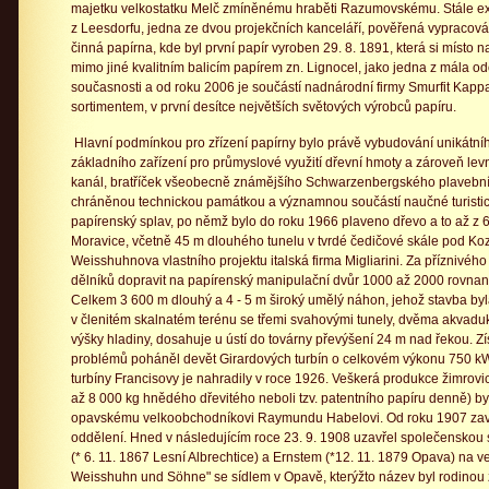
majetku velkostatku Melč zmíněnému hraběti Razumovskému. Stále ex
z Leesdorfu, jedna ze dvou projekčních kanceláří, pověřená vypracov
činná papírna, kde byl první papír vyroben 29. 8. 1891, která si místo 
mimo jiné kvalitním balicím papírem zn. Lignocel, jako jedna z mála 
současnosti a od roku 2006 je součástí nadnárodní firmy Smurfit Kapp
sortimentem, v první desítce největších světových výrobců papíru.
Hlavní podmínkou pro zřízení papírny bylo právě vybudování unikátní
základního zařízení pro průmyslové využití dřevní hmoty a zároveň le
kanál, bratříček všeobecně známějšího Schwarzenbergského plavebn
chráněnou technickou památkou a významnou součástí naučné turistick
papírenský splav, po němž bylo do roku 1966 plaveno dřevo a to až z 
Moravice, včetně 45 m dlouhého tunelu v tvrdé čedičové skále pod Koz
Weisshuhnova vlastního projektu italská firma Migliarini. Za příznivéh
dělníků dopravit na papírenský manipulační dvůr 1000 až 2000 rovna
Celkem 3 600 m dlouhý a 4 - 5 m široký umělý náhon, jehož stavba by
v členitém skalnatém terénu se třemi svahovými tunely, dvěma akvaduk
výšky hladiny, dosahuje u ústí do továrny převýšení 24 m nad řekou. 
problémů poháněl devět Girardových turbín o celkovém výkonu 750 kW. 
turbíny Francisovy je nahradily v roce 1926. Veškerá produkce žimrovic
až 8 000 kg hnědého dřevitého neboli tzv. patentního papíru denně) 
opavskému velkoobchodníkovi Raymundu Habelovi. Od roku 1907 zav
oddělení. Hned v následujícím roce 23. 9. 1908 uzavřel společenskou
(* 6. 11. 1867 Lesní Albrechtice) a Ernstem (*12. 11. 1879 Opava) na 
Weisshuhn und Söhne" se sídlem v Opavě, kterýžto název byl rodinou z