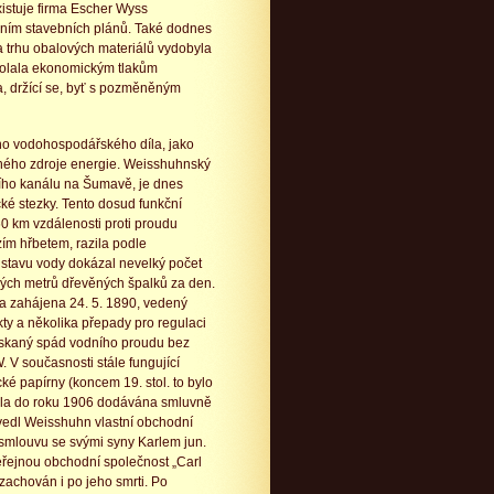
istuje firma Escher Wyss
áním stavebních plánů. Také dodnes
na trhu obalových materiálů vydobyla
odolala ekonomickým tlakům
a, držící se, byť s pozměněným
ho vodohospodářského díla, jako
vného zdroje energie. Weisshuhnský
ího kanálu na Šumavě, je dnes
é stezky. Tento dosud funkční
60 km vzdálenosti proti proudu
ím hřbetem, razila podle
o stavu vody dokázal nevelký počet
ných metrů dřevěných špalků za den.
la zahájena 24. 5. 1890, vedený
ty a několika přepady pro regulaci
Získaný spád vodního proudu bez
V současnosti stále fungující
ké papírny (koncem 19. stol. to bylo
byla do roku 1906 dodávána smluvně
edl Weisshuhn vlastní obchodní
 smlouvu se svými syny Karlem jun.
veřejnou obchodní společnost „Carl
achován i po jeho smrti. Po