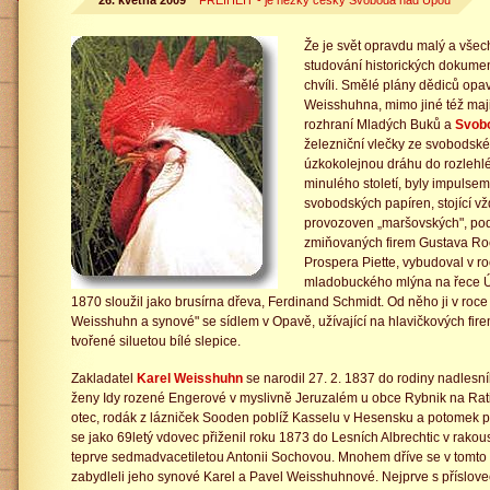
26. května 2009
FREIHEIT - je hezky česky Svoboda nad Úpou
Že je svět opravdu malý a všech
studování historických dokume
chvíli. Smělé plány dědiců opa
Weisshuhna, mimo jiné též maji
rozhraní Mladých Buků a
Svob
železniční vlečky ze svobodsk
úzkokolejnou dráhu do rozlehléh
minulého století, byly impulsem
svobodských papíren, stojící v
provozoven „maršovských", pod
zmiňovaných firem Gustava Roe
Prospera Piette, vybudoval v r
mladobuckého mlýna na řece Úp
1870 sloužil jako brusírna dřeva, Ferdinand Schmidt. Od něho ji v roce
Weisshuhn a synové" se sídlem v Opavě, užívající na hlavičkových fir
tvořené siluetou bílé slepice.
Zakladatel
Karel Weisshuhn
se narodil 27. 2. 1837 do rodiny nadles
ženy Idy rozené Engerové v myslivně Jeruzalém u obce Rybnik na Rat
otec, rodák z lázniček Sooden poblíž Kasselu v Hesensku a potomek p
se jako 69letý vdovec přiženil roku 1873 do Lesních Albrechtic v rako
teprve sedmadvacetiletou Antonii Sochovou. Mnohem dříve se v tomto
zabydleli jeho synové Karel a Pavel Weisshuhnové. Nejprve s příslovečn