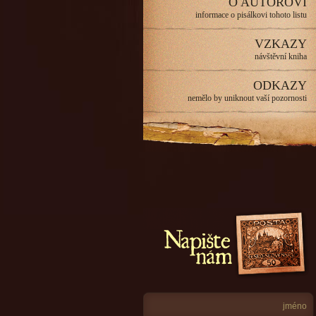
O AUTOROVI
informace o pisálkovi tohoto listu
VZKAZY
návštěvní kniha
ODKAZY
nemělo by uniknout vaší pozornosti
Napište nám