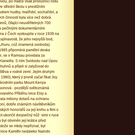
vou, po matce však příslušnicí rodu
 střední školu v prestižním
diem hudby, malířství, sochařství, a
h činností byla více než dobrá.
enů, čítající neuvěřitelných 700
 s pečlivými dokumentárními
žena z Čech vystoupila v roce 1939 na
ajímavosti, že jeho nejvyšší bod,
 Uhuru, což znamená svoboda).
u 1985 připomíná pamětní deska
e, se v Ramsau provdala za
Klarwilla. S ním Svobodu nad Úpou
huhnů a přijeli si zalyžovat do
vštěva v rodné zemi. Jejím druhým
980), který jí prvně začal říkat Joy.
 národním parku Mount Kenya
msonová - pozdější světoznámá
movaného Příběhu lvice Elsy a
ala miliony dolarů na ochranu
koní, dobře známých návštěvníkům
ých honorářů za její knihu a film o
ot ukončil dvojsečný nůž simi v ruce
byl obviněn její krátce před
tože se nikdy nepřiznal, byl
znice Kamithi nedaleko Nairobi.