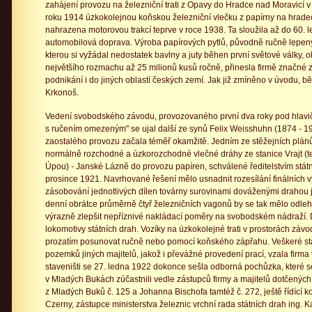
zahájení provozu na železniční trati z Opavy do Hradce nad Moravicí
roku 1914 úzkokolejnou koňskou železniční vlečku z papírny na hradec
nahrazena motorovou trakcí teprve v roce 1938. Ta sloužila až do 60. let
automobilová doprava. Výroba papírových pytlů, původně ručně lepe
kterou si vyžádal nedostatek bavlny a juty běhen první světové války, 
největšího rozmachu až 25 milionů kusů ročně, přinesla firmě značné zi
podnikání i do jiných oblastí českých zemí. Jak již zmíněno v úvodu, 
Krkonoš.
Vedení svobodského závodu, provozovaného první dva roky pod hlavi
s ručením omezeným" se ujal další ze synů Felix Weisshuhn (1874 - 
zaostalého provozu začala téměř okamžitě. Jedním ze stěžejních plá
normálně rozchodné a úzkorozchodné vlečné dráhy ze stanice Vrajt (
Úpou) - Janské Lázně do provozu papíren, schválené ředitelstvím státn
prosince 1921. Navrhované řešení mělo usnadnit rozesílání finálních 
zásobování jednotlivých dílen továrny surovinami dováženými drahou jak
denní obrátce průměrně čtyř železničních vagonů by se tak mělo odlehč
výrazně zlepšit nepříznivé nakládací poměry na svobodském nádraží. 
lokomotivy státních drah. Vozíky na úzkokolejné trati v prostorách zá
prozatím posunovat ručně nebo pomocí koňského zápřahu. Veškeré st
pozemků jiných majitelů, jakož i převážné provedení prací, vzala firm
staveništi se 27. ledna 1922 dokonce sešla odborná pochůzka, které 
v Mladých Bukách zúčastnili vedle zástupců firmy a majitelů dotčený
z Mladých Buků č. 125 a Johanna Bischofa tamtéž č. 272, ještě řídící ko
Czerny, zástupce ministerstva železnic vrchní rada státních drah ing. 