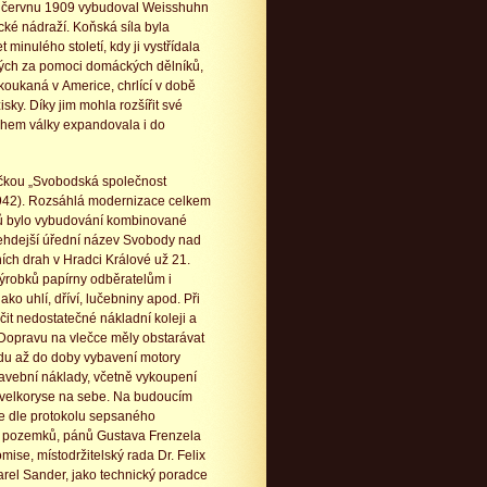
 v červnu 1909 vybudoval Weisshuhn
ké nádraží. Koňská síla byla
 minulého století, kdy ji vystřídala
ných za pomoci domáckých dělníků,
okoukaná v Americe, chrlící v době
sky. Díky jim mohla rozšířit své
během války expandovala i do
čkou „Svobodská společnost
1942). Rozsáhlá modernizace celkem
nů bylo vybudování kombinované
tehdejší úřední název Svobody nad
ích drah v Hradci Králové už 21.
výrobků papírny odběratelům i
o uhlí, dříví, lučebniny apod. Při
it nedostatečné nákladní koleji a
Dopravu na vlečce měly obstarávat
vodu až do doby vybavení motory
avební náklady, včetně vykoupení
a velkoryse na sebe. Na budoucím
se dle protokolu sepsaného
ch pozemků, pánů Gustava Frenzela
mise, místodržitelský rada Dr. Felix
Karel Sander, jako technický poradce