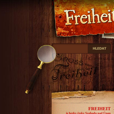
Freiheit
FREIHEIT
je hezky česky Svoboda nad Úpou