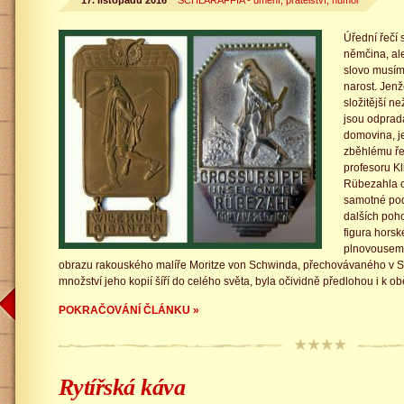
17. listopadu 2016
SCHLARAFFIA - umění, přátelství, humor
Úřední řečí 
němčina, al
slovo musím
narost. Jenž
složitější n
jsou odprad
domovina, j
zběhlému ře
profesoru Kl
Rübezahla 
samotné pods
dalších poho
figura horsk
plnovousem 
obrazu rakouského malíře Moritze von Schwinda, přechovávaného v S
množství jeho kopií šíří do celého světa, byla očividně předlohou i 
POKRAČOVÁNÍ ČLÁNKU »
Rytířská káva