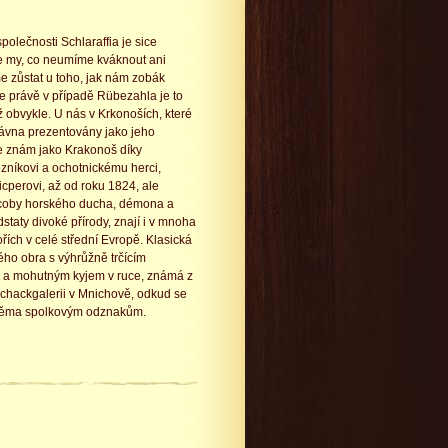
společnosti Schlaraffia je sice
e my, co neumíme kváknout ani
e zůstat u toho, jak nám zobák
e právě v případě Rübezahla je to
ež obvykle. U nás v Krkonoších, které
ávna prezentovány jako jeho
e znám jako Krakonoš díky
zníkovi a ochotnickému herci,
icperovi, až od roku 1824, ale
coby horského ducha, démona a
taty divoké přírody, znají i v mnoha
řích v celé střední Evropě. Klasická
ého obra s výhrůžně trčícím
a mohutným kyjem v ruce, známá z
chackgalerii v Mnichově, odkud se
k oběma spolkovým odznakům.