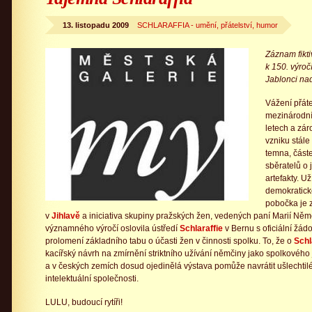
13. listopadu 2009
SCHLARAFFIA - umění, přátelství, humor
Záznam fikti
k 150. výroč
Jablonci na
Vážení přáte
mezinárodn
letech a zár
vzniku stále
temna, část
sběratelů o 
artefakty. U
demokratick
pobočka je 
v
Jihlavě
a iniciativa skupiny pražských žen, vedených paní Marií Němcov
významného výročí oslovila ústředí
Schlaraffie
v Bernu s oficiální žád
prolomení základního tabu o účasti žen v činnosti spolku. To, že o
Schl
kacířský návrh na zmírnění striktního užívání němčiny jako spolkového
a v českých zemích dosud ojedinělá výstava pomůže navrátit ušlechtilé
intelektuální společnosti.
LULU, budoucí rytíři!