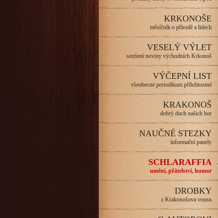
KRKONOŠE
měsíčník o přírodě a lidech
VESELÝ VÝLET
sezónní noviny východních Krkonoš
VÝČEPNÍ LIST
všeobecné periodikum příležitostné
KRAKONOŠ
dobrý duch našich hor
NAUČNÉ STEZKY
informační panely
SCHLARAFFIA
umění, přátelství, humor
DROBKY
z Krakonošova vousu