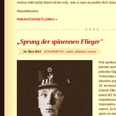
možná chtěl každý šlaraf mít ten svůj - kdo ví, kam se podělo těch zbýv
Nepublikováno
POKRAČOVÁNÍ ČLÁNKU »
„Sprung der spinennen Flieger"
14. října 2014
SCHLARAFFIA - umění, přátelství, humor
Pod spolkovo
pánské spole
pobočky Gig
Trutnovska 
dávného poj
30. let minu
inženýr Ott
psaný též Sc
respektovan
Vojenského 
najevo, že to
spolu se st