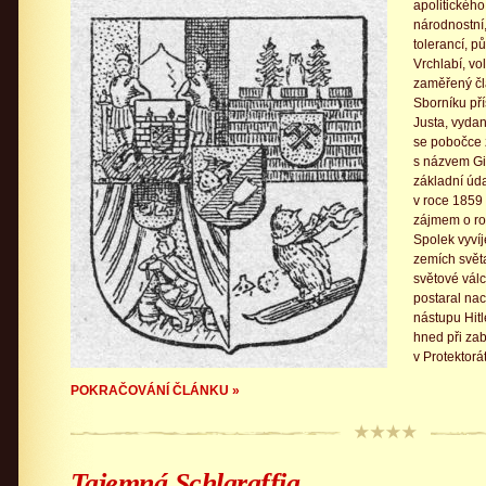
apolitického
národnostní
tolerancí, p
Vrchlabí, v
zaměřený čl
Sborníku př
Justa, vydan
se pobočce 
s názvem Gig
základní úda
v roce 1859
zájmem o roz
Spolek vyvíj
zemích světa
světové vál
postaral naci
nástupu Hit
hned při zab
v Protektorá
POKRAČOVÁNÍ ČLÁNKU »
Tajemná Schlaraffia