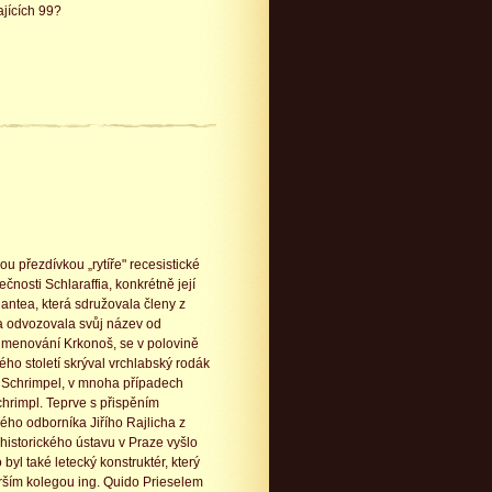
ajících 99?
u přezdívkou „rytíře" recesistické
čnosti Schlaraffia, konkrétně její
antea, která sdružovala členy z
a odvozovala svůj název od
menování Krkonoš, se v polovině
lého století skrýval vrchlabský rodák
o Schrimpel, v mnoha případech
hrimpl. Teprve s přispěním
ého odborníka Jiřího Rajlicha z
historického ústavu v Praze vyšlo
 byl také letecký konstruktér, který
arším kolegou ing. Quido Prieselem