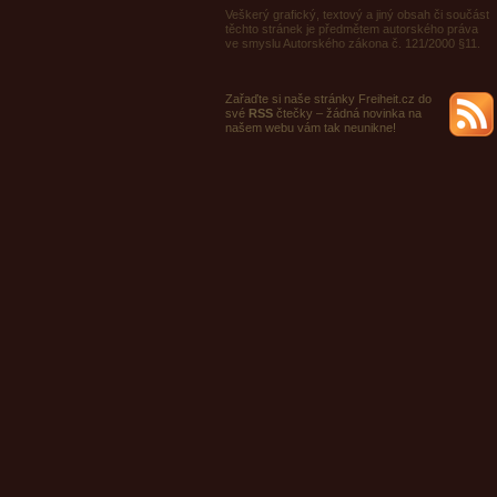
Veškerý grafický, textový a jiný obsah či součást
těchto stránek je předmětem autorského práva
ve smyslu Autorského zákona č. 121/2000 §11.
Zařaďte si naše stránky Freiheit.cz do
své
RSS
čtečky – žádná novinka na
našem webu vám tak neunikne!