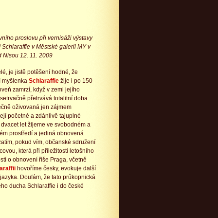
vního proslovu při vernisáži výstavy
í Schlaraffie v Městské galerii MY v
d Nisou 12. 11. 2009
lé, je jistě potěšení hodné, že
í myšlenka
Schlaraffie
žije i po 150
oveň zamrzí, když v zemi jejího
 setrvačně přetrvává totalitní doba
ečně oživovaná jen zájmem
její početné a zdánlivě tajuplné
ž dvacet let žijeme ve svobodném a
ém prostředí a jediná obnovená
zatím, pokud vím, občanské sdružení
ou, která při příležitosti letošního
ostí o obnovení říše Praga, včetně
araffii
hovoříme česky, evokuje další
 jazyka. Doufám, že tato průkopnická
ho ducha Schlaraffie i do české