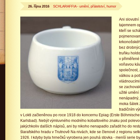
26. října 2016
SCHLARAFFIA - umění, přátelství, humor
Ani slovutní
tajemnem op
kteří se sch
pojmenované
krkonošské
bez drobných
truňku holdov
v přiměřené m
voňavou káv
společnost, 
válkou a po
vládnoucími 
se zachoval
užité umění 
nenápadný, 
moka šálek 
tradičním v
v Lokti začleněnou po roce 1918 do koncernu Epiag (Erste Böhmische P
Karlsbad). Nebýt výmluvného modrého kobaltového znaku pod polevou
jakýchkoliv dalších nápisů, ani by nikoho nenapadlo zařadit ho do re
šlarafského hradu v Trutnově Na nivách, kde se členové z regionu setk
1926. I kdyby byla hrnečků vyrobena jen pouhá stovka - menší serie by