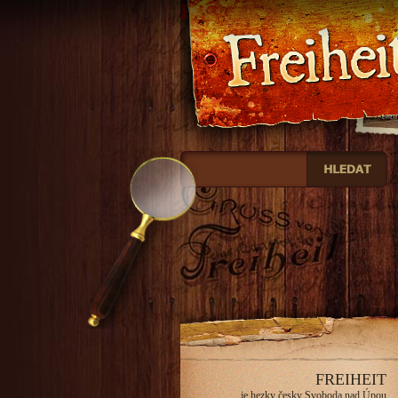
Freiheit
FREIHEIT
je hezky česky Svoboda nad Úpou