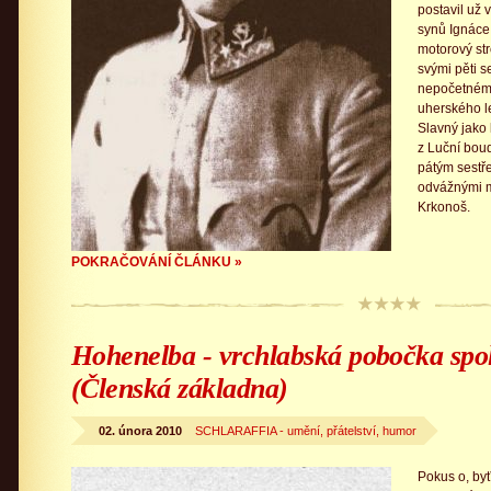
postavil už 
synů Ignáce
motorový str
svými pěti s
nepočetnému
uherského l
Slavný jako
z Luční boud
pátým sestř
odvážnými mu
Krkonoš.
POKRAČOVÁNÍ ČLÁNKU »
Hohenelba - vrchlabská pobočka spol
(Členská základna)
02. února 2010
SCHLARAFFIA - umění, přátelství, humor
Pokus o, by