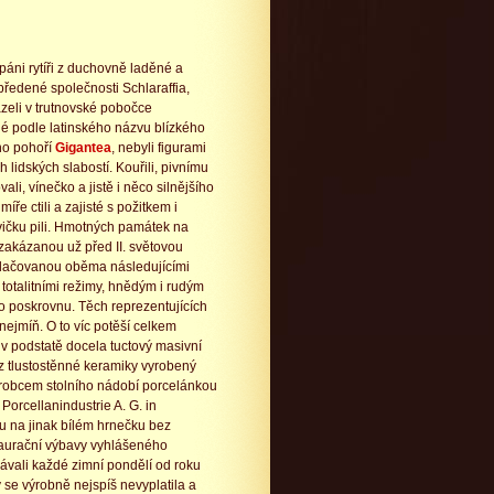
 páni rytíři z duchovně laděné a
ředené společnosti Schlaraffia,
ázeli v trutnovské pobočce
 podle latinského názvu blízkého
ho pohoří
Gigantea
, nebyli figurami
 lidských slabostí. Kouřili, pivnímu
ali, vínečko a jistě i něco silnějšího
íře ctili a zajisté s požitkem i
ičku pili. Hmotných památek na
zakázanou už před II. světovou
tlačovanou oběma následujícími
totalitními režimy, hnědým i rudým
o poskrovnu. Těch reprezentujících
nejmíň. O to víc potěší celkem
v podstatě docela tuctový masivní
z tlustostěnné keramiky vyrobený
ýrobcem stolního nádobí porcelánkou
orcellanindustrie A. G. in
 na jinak bílém hrnečku bez
staurační výbavy vyhlášeného
ávali každé zimní pondělí od roku
 se výrobně nejspíš nevyplatila a