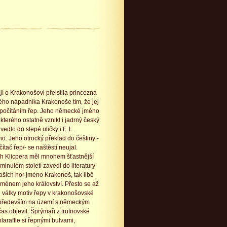
jí o Krakonošovi přelstila princezna
ho nápadníka Krakonoše tím, že jej
počítáním řep. Jeho německé jméno
kterého ostatně vznikl i jadrný český
vedlo do slepé uličky i F. L.
. Jeho otrocký překlad do češtiny -
ítač řep/- se naštěstí neujal.
 Klicpera měl mnohem šťastnější
 minulém století zavedl do literatury
ašich
hor jméno Krakonoš, tak libě
jménem jeho království. Přesto se až
é války motiv řepy v krakonošovské
, především na území s německým
as objevil. Šprýmaři z trutnovské
araffie si řepnými bulvami,