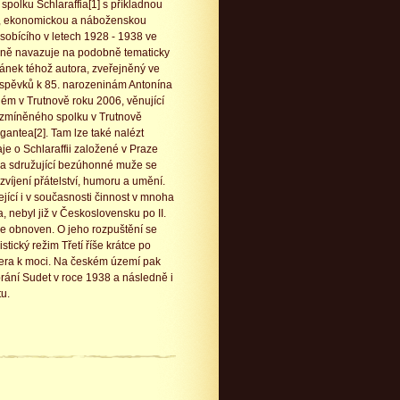
 spolku Schlaraffia[1] s příkladnou
, ekonomickou a náboženskou
ůsobícího v letech 1928 - 1938 ve
olně navazuje na podobně tematicky
ánek téhož autora, zveřejněný ve
íspěvků k 85. narozeninám Antonína
ém v Trutnově roku 2006, věnující
zmíněného spolku v Trutnově
antea[2]. Tam lze také nalézt
je o Schlaraffii založené v Praze
 a sdružující bezúhonné muže se
víjení přátelství, humoru a umění.
ející i v současnosti činnost v mnoha
, nebyl již v Československu po II.
ce obnoven. O jeho rozpuštění se
stický režim Třetí říše krátce po
lera k moci. Na českém území pak
rání Sudet v roce 1938 a následně i
tu.