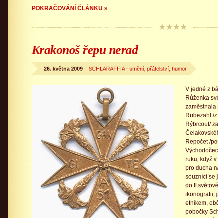
POKRAČOVÁNÍ ČLÁNKU »
Krakonoš řepu nerad
26. května 2009
SCHLARAFFIA - umění, přátelství, humor
V jedné z bá
Růženka své
zaměstnala 
Rübezahl /z 
Rýbrcoul/ za
Čelakovského
Repočet /poč
Východočech
ruku, když v
pro ducha n
souznící se 
do II.světov
ikonografii
etnikem, obč
pobočky Schl