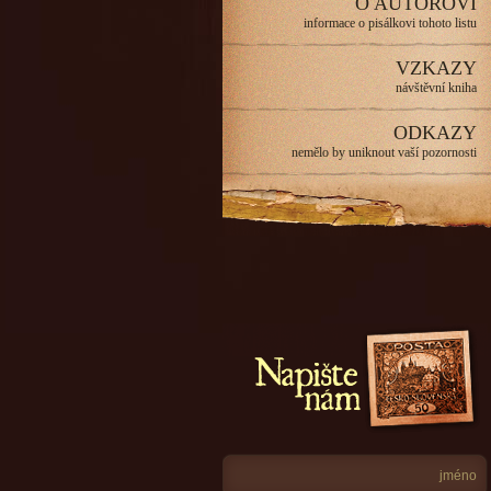
O AUTOROVI
informace o pisálkovi tohoto listu
VZKAZY
návštěvní kniha
ODKAZY
nemělo by uniknout vaší pozornosti
Napište nám