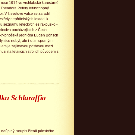
v roce 1914 ve vrchlabské karosárně
 Theodora Petery letuschopný
oj. V I. světové válce se zařadil
estřely nepřátelských letadel k
 seznamu leteckých es rakousko -
etectva pocházejících z Čech.
 krkonošská jednička Eugen Bönsch
y sice nebyl, ale i s tím sporným
elem je zajímavou postavou mezi
ži na létajících strojích původem z
ku Schlaraffia
ť neúplný, soupis členů pánského