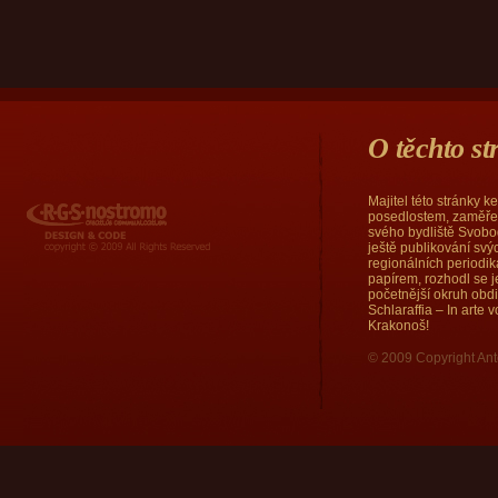
O těchto s
Majitel této stránky 
RGS Nostromo
posedlostem, zaměřen
svého bydliště Svobod
ještě publikování sv
regionálních periodi
papírem, rozhodl se j
početnější okruh obd
Schlaraffia – In arte
Krakonoš!
© 2009 Copyright Ant