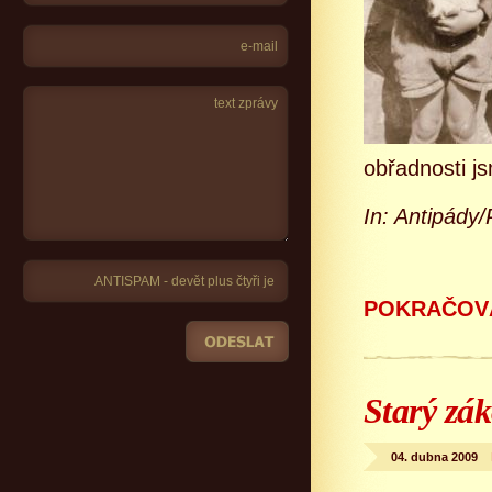
obřadnosti js
In: Antipády
POKRAČOVÁ
Starý zá
04. dubna 2009