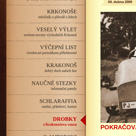
04. dubna 2009
KRKONOŠE
měsíčník o přírodě a lidech
VESELÝ VÝLET
sezónní noviny východních Krkonoš
VÝČEPNÍ LIST
všeobecné periodikum příležitostné
KRAKONOŠ
dobrý duch našich hor
NAUČNÉ STEZKY
informační panely
SCHLARAFFIA
umění, přátelství, humor
DROBKY
z Krakonošova vousu
POKRAČOVÁ