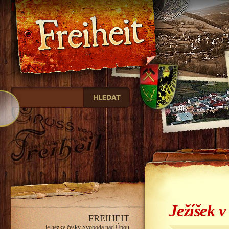
Freiheit
Ježíšek v
FREIHEIT
je hezky česky Svoboda nad Úpou