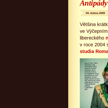
Antipády
04. dubna 2009
Většina krátk
ve Výčepním 
libereckého
n
v roce 2004 s
studia Rom