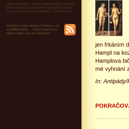
Veškerý grafický, textový a jiný obsah či součást
těchto stránek je předmětem autorského práva
ve smyslu Autorského zákona č. 121/2000 §11.
Zařaďte si naše stránky Freiheit.cz do
své
RSS
čtečky – žádná novinka na
našem webu vám tak neunikne!
jen frkáním 
Hampl na koz
Hamplova bič
mé vyhnání z 
In: Antipády
POKRAČOVÁ