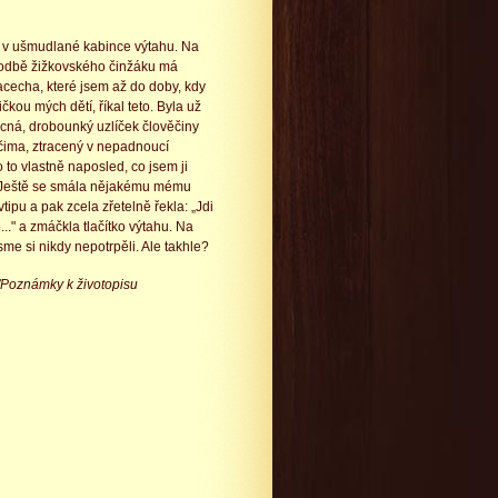
ž v ušmudlané kabince výtahu. Na
odbě žižkovského činžáku má
cecha, které jsem až do doby, kdy
ičkou mých dětí, říkal teto. Byla už
ná, drobounký uzlíček člověčiny
čima, ztracený v nepadnoucí
o to vlastně naposled, co jsem ji
. Ještě se smála nějakému mému
ipu a pak zcela zřetelně řekla: „Jdi
..." a zmáčkla tlačítko výtahu. Na
sme si nikdy nepotrpěli. Ale takhle?
y/Poznámky k životopisu