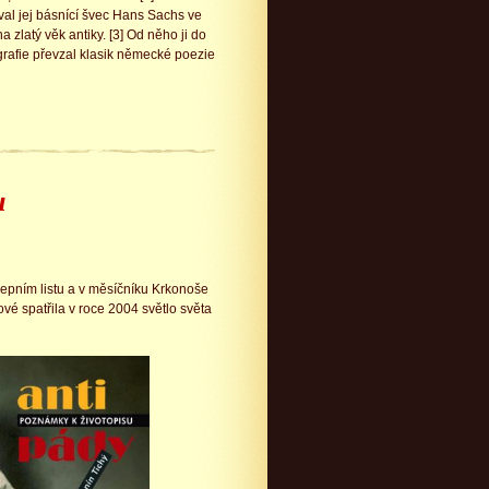
val jej básnící švec Hans Sachs ve
a zlatý věk antiky. [3] Od něho ji do
grafie převzal klasik německé poezie
u
čepním listu a v měsíčníku Krkonoše
é spatřila v roce 2004 světlo světa