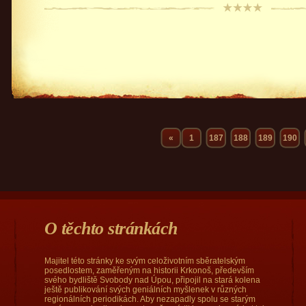
«
1
187
188
189
190
O těchto stránkách
Majitel této stránky ke svým celoživotním sběratelským
posedlostem, zaměřeným na historii Krkonoš, především
svého bydliště Svobody nad Úpou, připojil na stará kolena
ještě publikování svých geniálních myšlenek v různých
regionálních periodikách. Aby nezapadly spolu se starým