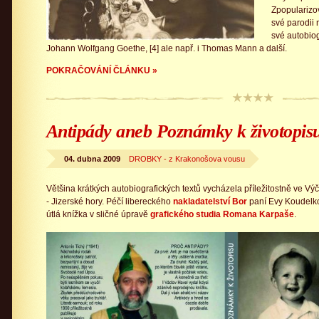
Zpopularizo
své parodii n
své autobio
Johann Wolfgang Goethe, [4] ale např. i Thomas Mann a další.
POKRAČOVÁNÍ ČLÁNKU »
Antipády aneb Poznámky k životopis
04. dubna 2009
DROBKY - z Krakonošova vousu
Většina krátkých autobiografických textů vycházela příležitostně ve Vý
- Jizerské hory. Péčí libereckého
nakladatelství Bor
paní Evy Koudelkov
útlá knížka v sličné úpravě
grafického studia Romana Karpaše
.