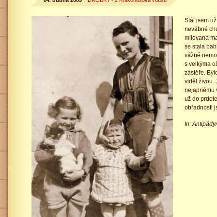
04. dubna 2009
DROBKY - z Krakonošova vousu
Stál jsem u
nevábné ch
milovaná ma
se stala bab
vážně nemoc
s velkýma o
zástěře. Byl
viděl živou
nejapnému vt
už do prdele
obřadnosti j
In: Antipád