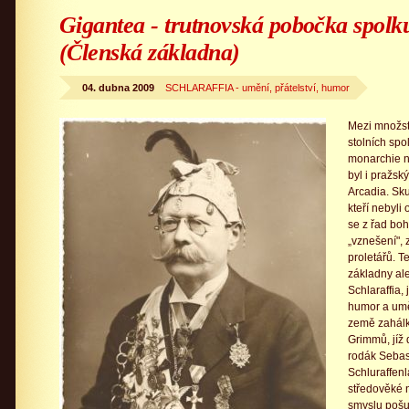
Gigantea - trutnovská pobočka spolk
(Členská základna)
04. dubna 2009
SCHLARAFFIA - umění, přátelství, humor
Mezi množst
stolních spo
monarchie n
byl i pražsk
Arcadia. Sku
kteří nebyli
se z řad bo
„vznešení", 
proletářů. T
základny ale
Schlaraffia,
humor a umě
země zahálk
Grimmů, jíž 
rodák Sebas
Schluraffenl
středověké n
smyslu pošu