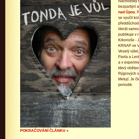
Náchodský r
bezpartijní 
nad Úpou
. 
se vyučil k
předdůchodo
literát samo
publikuje v 
Krkonoše - 
KRNAP ve Vr
Veselý výlet
Pavla a Len
a v experime
který oběta
Rýgrových v
Metují. Je č
periodik.
POKRAČOVÁNÍ ČLÁNKU »