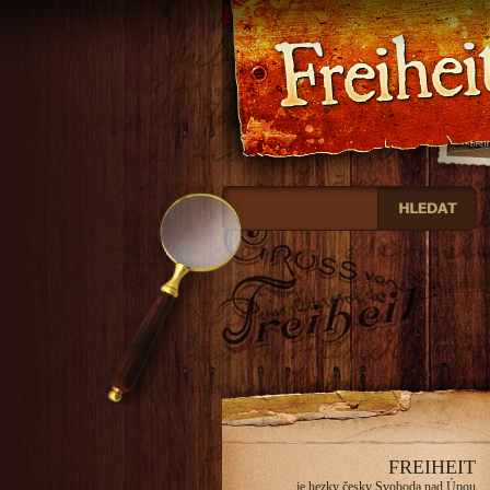
Freiheit
FREIHEIT
je hezky česky Svoboda nad Úpou