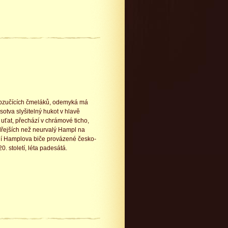
m bzučících čmeláků, odemyká má
otva slyšitelný hukot v hlavě
uťat, přechází v chrámové ticho,
řejších než neurvalý Hampl na
ání Hamplova biče provázené česko-
. století, léta padesátá.