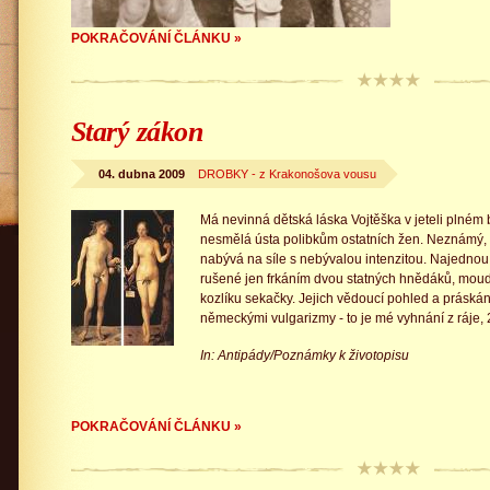
POKRAČOVÁNÍ ČLÁNKU »
Starý zákon
04. dubna 2009
DROBKY - z Krakonošova vousu
Má nevinná dětská láska Vojtěška v jeteli plné
nesmělá ústa polibkům ostatních žen. Neznámý, s
nabývá na síle s nebývalou intenzitou. Najednou 
rušené jen frkáním dvou statných hnědáků, moud
kozlíku sekačky. Jejich vědoucí pohled a prásk
německými vulgarizmy - to je mé vyhnání z ráje, 20
In: Antipády/Poznámky k životopisu
POKRAČOVÁNÍ ČLÁNKU »