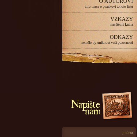
O AUTOROVI
informace o pisálkovi tohoto listu
VZKAZY
návštěvní kniha
ODKAZY
nemělo by uniknout vaší pozornosti
Napište nám