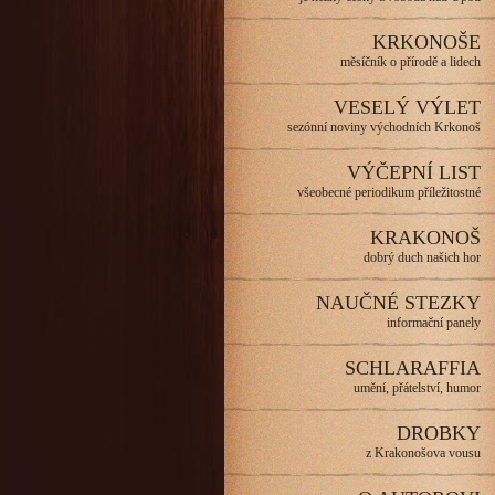
KRKONOŠE
měsíčník o přírodě a lidech
VESELÝ VÝLET
sezónní noviny východních Krkonoš
VÝČEPNÍ LIST
všeobecné periodikum příležitostné
KRAKONOŠ
dobrý duch našich hor
NAUČNÉ STEZKY
informační panely
SCHLARAFFIA
umění, přátelství, humor
DROBKY
z Krakonošova vousu