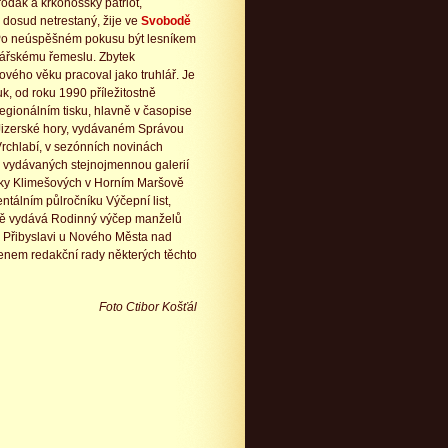
odák a krkonošský patriot,
a dosud netrestaný, žije ve
Svobodě
Po neúspěšném pokusu být lesníkem
olářskému řemeslu. Zbytek
vého věku pracoval jako truhlář. Je
uk, od roku 1990 příležitostně
regionálním tisku, hlavně v časopise
Jizerské hory, vydávaném Správou
chlabí, v sezónních novinách
, vydávaných stejnojmennou galerií
ky Klimešových v Horním Maršově
ntálním půlročníku Výčepní list,
vě vydává Rodinný výčep manželů
 Přibyslavi u Nového Města nad
lenem redakční rady některých těchto
Foto Ctibor Košťál