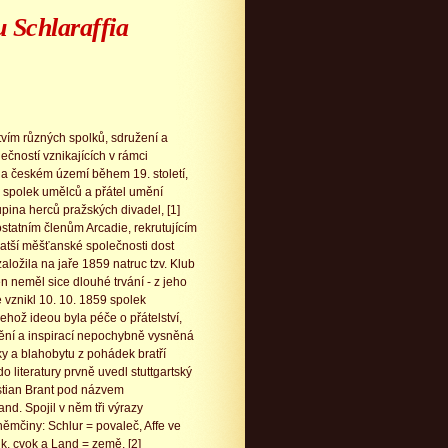
u Schlaraffia
vím různých spolků, sdružení a
lečností vznikajících v rámci
a českém území během 19. století,
ý spolek umělců a přátel umění
pina herců pražských divadel, [1]
 ostatním členům Arcadie, rekrutujícím
hatší měšťanské společnosti dost
založila na jaře 1859 natruc tzv. Klub
en neměl sice dlouhé trvání - z jeho
 vznikl 10. 10. 1859 spolek
 jehož ideou byla péče o přátelství,
ní a inspirací nepochybně vysněná
y a blahobytu z pohádek bratří
do literatury prvně uvedl stuttgartský
tian Brant pod názvem
and. Spojil v něm tři výrazy
ěmčiny: Schlur = povaleč, Affe ve
k, cvok a Land = země. [2]