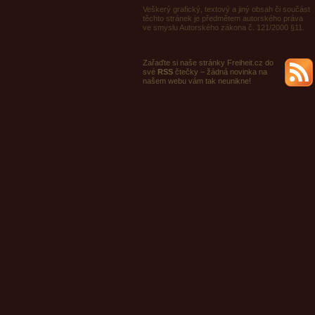
Veškerý grafický, textový a jiný obsah či součást
těchto stránek je předmětem autorského práva
ve smyslu Autorského zákona č. 121/2000 §11.
Zařaďte si naše stránky Freiheit.cz do
své
RSS
čtečky – žádná novinka na
našem webu vám tak neunikne!