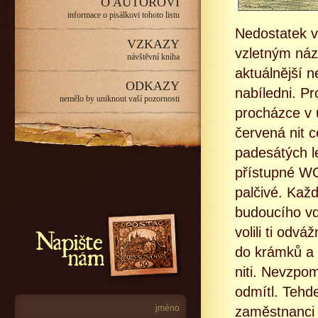
O AUTOROVI
informace o pisálkovi tohoto listu
Nedostatek v
VZKAZY
vzletným náz
návštěvní kniha
aktuálnější n
ODKAZY
nabíledni. Pr
nemělo by uniknout vaší pozornosti
procházce v u
červená nit 
padesátých le
přístupné WC
palčivé. Kaž
budoucího vd
Napište nám
volili ti odv
do krámků a 
niti. Nevzpo
odmítl. Tehde
zaměstnanci 