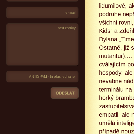
lidumilové, a
podruhé nepři
všichni rovn
Kids" a Zde
Dylana „Time
Ostatně, již 
mutantur)...
cválajícím p
hospody, ale
nevábné nádr
terminálu na 
horký brambor
zastupitelst
empatii, ale
umělá intelig
případě nouze