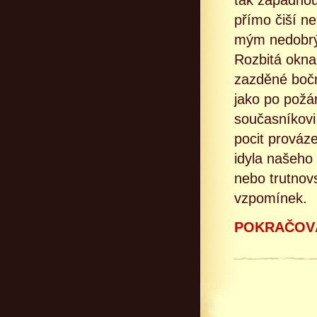
tak zapadnou
přímo čiší ne
mým nedobrým
Rozbitá okna
zazděné bočn
jako po požár
současníkovi 
pocit prováze
idyla našeho 
nebo trutnov
vzpomínek.
POKRAČOVÁ