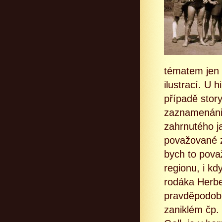
tématem jen 
ilustrací. U 
případě story
zaznamenáni 
zahrnutého j
považované z
bych to považ
regionu, i k
rodáka Herbe
pravděpodobn
zaniklém čp.