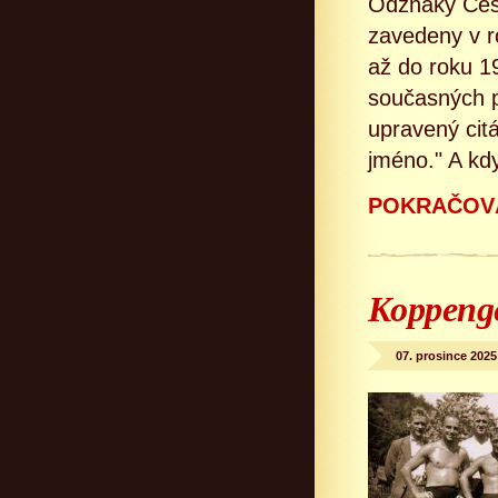
Odznaky Čes
zavedeny v r
až do roku 1
současných p
upravený cit
jméno." A kdy
POKRAČOVÁ
Koppenge
07. prosince 2025