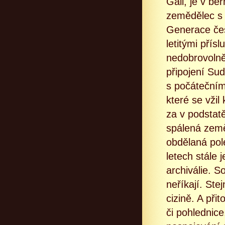
Gall, je v be
zemědělec s
Generace čes
letitými pří
nedobrovolně
připojení Sud
s počátečním
které se vžil
za v podstat
spálená země
obdělaná pole
letech stále 
archiválie. 
neříkají. Ste
cizině. A př
či pohlednice