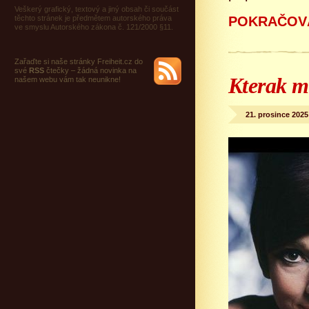
Veškerý grafický, textový a jiný obsah či součást
těchto stránek je předmětem autorského práva
POKRAČOVÁ
ve smyslu Autorského zákona č. 121/2000 §11.
Zařaďte si naše stránky Freiheit.cz do
své
RSS
čtečky – žádná novinka na
Kterak m
našem webu vám tak neunikne!
21. prosince 2025