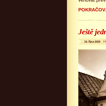
věnovat přev
POKRAČOVÁ
Ještě jed
10. října 2025
FR