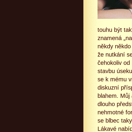
touhu být tak
znamená „na s
někdy někdo 
že nutkání se 
čehokoliv od
stavbu úseku
se k mému vr
diskuzní pří
blahem. Můj a
dlouho předs
nehmotné for
se blbec taky
Lákavé nabíd