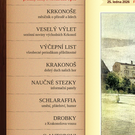
25. ledna 2026
F
KRKONOŠE
měsíčník o přírodě a lidech
VESELÝ VÝLET
sezónní noviny východních Krkonoš
VÝČEPNÍ LIST
všeobecné periodikum příležitostné
KRAKONOŠ
dobrý duch našich hor
NAUČNÉ STEZKY
informační panely
SCHLARAFFIA
umění, přátelství, humor
DROBKY
z Krakonošova vousu