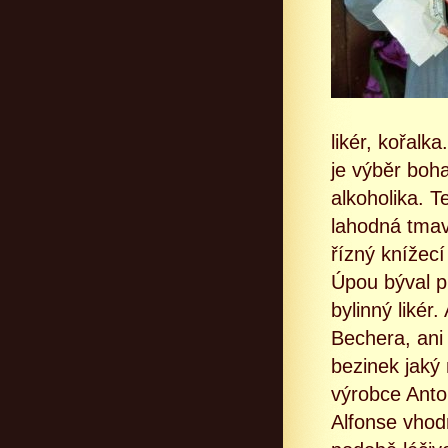
likér, kořalk
je výběr boha
alkoholika. 
lahodná tmav
řízný knížec
Úpou býval p
bylinný likér
Bechera, ani 
bezinek jaký
výrobce Anto
Alfonse vhodn