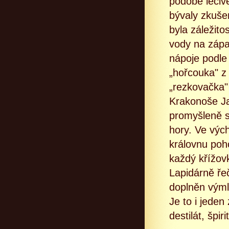
podobě léčiv
bývaly zkuše
byla záležito
vody na zápa
nápoje podle
„hořcouka" z
„rezkovačka"
Krakonoše J
promyšleně s
hory. Ve vý
královnu poho
každý křížov
Lapidárně ře
doplněn výml
Je to i jeden
destilát, špir