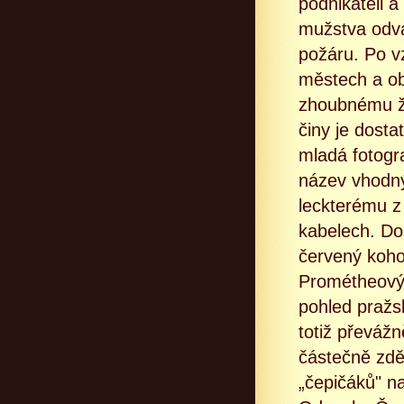
podnikateli a
mužstva odv
požáru. Po v
městech a obc
zhoubnému ži
činy je dosta
mladá fotogra
název vhodný
leckterému z 
kabelech. Dos
červený koho
Prométheovýc
pohled pražs
totiž převážn
částečně zd
„čepičáků" na