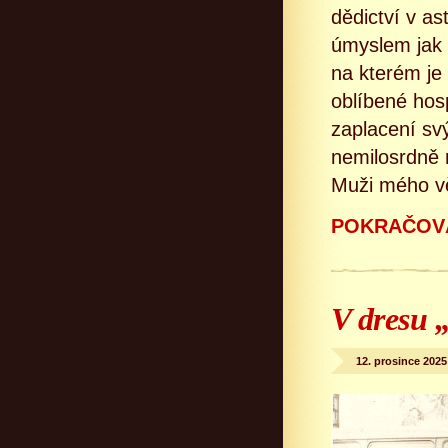
dědictví v a
úmyslem jak 
na kterém je
oblíbené hos
zaplacení sv
nemilosrdně 
Muži mého vě
POKRAČOVÁ
V dresu 
12. prosince 2025