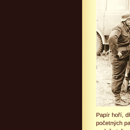
Papír hoří, d
početných pa