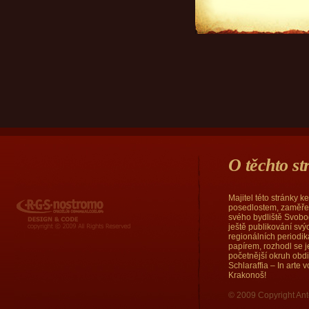
O těchto s
Majitel této stránky 
RGS Nostromo
posedlostem, zaměřen
svého bydliště Svobod
ještě publikování sv
regionálních periodi
papírem, rozhodl se j
početnější okruh obd
Schlaraffia – In arte
Krakonoš!
© 2009 Copyright Ant