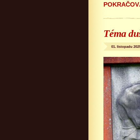
POKRAČOVÁ
Téma duš
01. listopadu 202