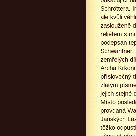
odkazující n
Schröttera. I
ale kvůli vě
zaslouženě d
reliéfem s m
podepsán tep
Schwantner. 
zemřelých dí
Archa Krkonoš
příslovečný 
zlatým písme
jejich stejn
Místo posled
provdaná Wag
Janských Láz
těžko odpust