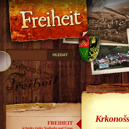
Freiheit
Krkonoš
FREIHEIT
je hezky česky Svoboda nad Úpou