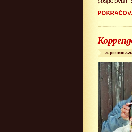
pospojování s
POKRAČOVÁ
Koppenge
01. prosince 2025