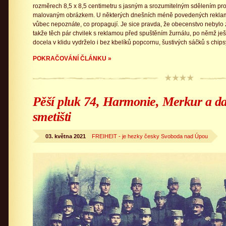
rozměrech 8,5 x 8,5 centimetru s jasným a srozumitelným sdělením p
malovaným obrázkem. U některých dnešních méně povedených reklamn
vůbec nepoznáte, co propagují. Je sice pravda, že obecenstvo nebylo 
takže těch pár chvilek s reklamou před spuštěním žurnálu, po němž ješt
docela v klidu vydrželo i bez kbelíků popcornu, šustivých sáčků s chip
POKRAČOVÁNÍ ČLÁNKU »
Pěší pluk 74, Harmonie, Merkur a da
smetišti
03. května 2021
FREIHEIT - je hezky česky Svoboda nad Úpou