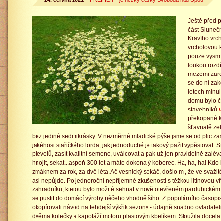
24. června 2021
FREIHEIT - je hezky česky Svoboda nad Úpou
Ještě před p
část Sluneč
Kravího vrc
vrcholovou 
pouze vysm
loukou rozd
mezemi zaro
se do ní zak
letech minul
domu bylo či
stavebníků
v
překopané k
šťavnatě zel
bez jediné sedmikrásky. V nezměrné mladické pýše jsme se od plic z
jakéhosi stařičkého lorda, jak jednoduché je takový pažit vypěstovat. St
plevelů, zasít kvalitní semeno, uválcovat a pak už jen pravidelně zalévat
hnojit, sekat...aspoň 300 let a máte dokonalý koberec. Ha, ha, ha! Kdo 
zmáknem za rok, za dvě léta. Ač vesnický sekáč, došlo mi, že ve svaži
asi nepůjde. Po jednoroční nepříjemné zkušenosti s těžkou litinovou 
zahradníků, kterou bylo možné sehnat v nově otevřeném pardubickém
se pustit do domácí výroby něčeho vhodnějšího. Z populárního časop
okopírovali návod na tehdejší výkřik sezony - údajně snadno ovladatel
dvěma kolečky a kapotáží motoru plastovým kbelíkem. Sloužila docela d