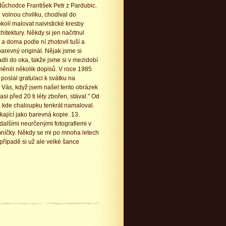
důchodce František Petr z Pardubic.
l volnou chvilku, chodíval do
okolí malovat naivistické kresby
chitektury. Někdy si jen načrtnul
 a doma podle ní zhotovil tuší a
arevný originál. Nějak jsme si
li do oka, takže jsme si v mezidobí
ěnili několik dopisů. V roce 1985
 poslal gratulaci k svátku na
 Vás, když jsem našel tento obrázek
i před 20 ti léty zbořen, stával." Od
, kde chaloupku tenkrát namaloval.
kající jako barevná kopie. 13.
 dalšími neurčenými fotografiemi v
omníčky. Někdy se mi po mnoha letech
případě si už ale velké šance