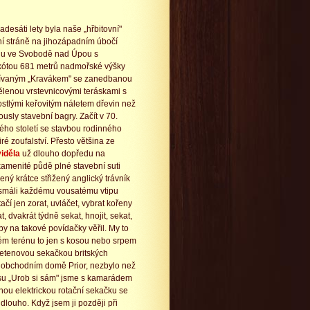
adesáti lety byla naše „hřbitovní"
ní stráně na jihozápadním úbočí
hu ve Svobodě nad Úpou s
kótou 681 metrů nadmořské výšky
ívaným „Kravákem" se zanedbanou
ělenou vrstevnicovými teráskami s
stlými keřovitým náletem dřevin než
ously stavební bagry. Začít v 70.
ého století se stavbou rodinného
ré zoufalství. Přesto většina ze
iděla
už dlouho dopředu na
amenité půdě plné stavební suti
ený krátce střižený anglický trávník
asmáli každému vousatému vtipu
ačí jen zorat, uvláčet, vybrat kořeny
, dvakrát týdně sekat, hnojit, sekat,
by na takové povídačky věřil. My to
tém terénu to jen s kosou nebo srpem
vřetenovou sekačkou britských
 obchodním domě Prior, nezbylo než
isu „Urob si sám" jsme s kamarádem
nou elektrickou rotační sekačku se
louho. Když jsem ji později při