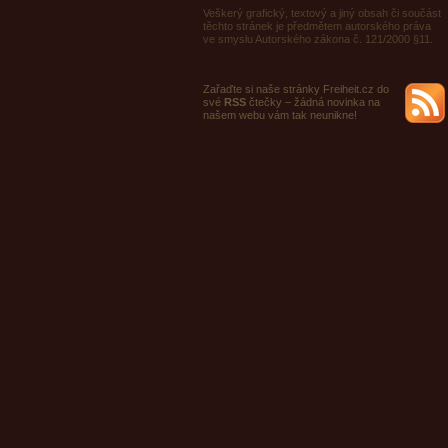
Veškerý grafický, textový a jiný obsah či součást
těchto stránek je předmětem autorského práva
ve smyslu Autorského zákona č. 121/2000 §11.
Zařaďte si naše stránky Freiheit.cz do
své
RSS
čtečky – žádná novinka na
našem webu vám tak neunikne!