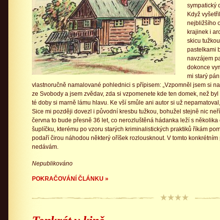
sympatický 
Když vyšetři
nejbližšího 
krajinek i ar
skicu tužkou
pastelkami b
navzájem pad
dokonce vym
mi starý pán
vlastnoručně namalované pohlednici s přípisem: „Vzpomněl jsem si na
ze Svobody a jsem zvědav, zda si vzpomenete kde ten domek, než byl as
té doby si marně lámu hlavu. Ke vší smůle ani autor si už nepamatoval
Sice mi později dovezl i původní kresbu tužkou, bohužel stejně nic neří
června to bude přesně 36 let, co nerozluštěná hádanka leží s několika
šuplíčku, kterému po vzoru starých kriminalistických praktiků říkám p
podaří čirou náhodou některý oříšek rozlousknout. V tomto konkrétním 
nedávám.
Nepublikováno
POKRAČOVÁNÍ ČLÁNKU »