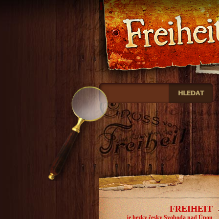
Freiheit
FREIHEIT
je hezky česky Svoboda nad Úpou