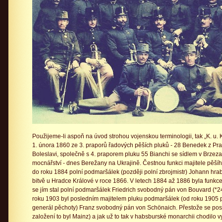
Použijeme-li aspoň na úvod strohou vojenskou terminologii, tak „K. u. K
1. února 1860 ze 3. praporů řadových pěších pluků - 28 Benedek z Pr
Boleslavi, společně s 4. praporem pluku 55 Bianchi se sídlem v Brzez
mocnářství - dnes Berežany na Ukrajině. Čestnou funkci majitele pěšíh
do roku 1884 polní podmaršálek (později polní zbrojmistr) Johann hrab
bitvě u Hradce Králové v roce 1866. V letech 1884 až 1886 byla funkc
se jím stal polní podmaršálek Friedrich svobodný pán von Bouvard (*24
roku 1903 byl posledním majitelem pluku podmaršálek (od roku 1905 p
generál pěchoty) Franz svobodný pán von Schönaich. Přestože se po
založení to byl Mainz) a jak už to tak v habsburské monarchii chodilo v