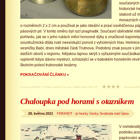
současných 
historické 
slabost už m
mosazných č
o rozměrech 2 x 2 cm a používal je jako ideální a praxí osvědčenou p
pásových pil. V tomto směru byl ryzí pragmatik. Současní sběratelé milit
pohledu, jak se v jeho rukách mění honosné dýky a značkové bajonety
soustružnická dláta rvali neexistující porost z vyholených hlav. Helmic
vesničky Babí, dnes městské části Trutnova. Podobný znak pouze s 
dalších sborů v regionu. Nějakou tajnou skrýš s vyřazenými součástkam
vyplenili kdysi dávno myslivci, scházející se v babském honebním reví
školním polesí trutnovské lesárny.
POKRAČOVÁNÍ ČLÁNKU »
Chaloupka pod horami s otazníkem
28. května 2021
FREIHEIT - je hezky česky Svoboda nad Úpou
V osmdesátý
podniku jezd
papírování a