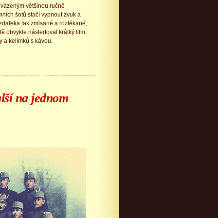
rovázeným většinou ručně
ích šotů stačí vypnout zvuk a
zdaleka tak zmlsané a roztěkané,
ě obvykle následoval krátký film,
sy a kelímků s kávou.
lší na jednom