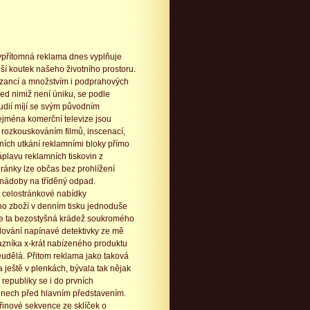
ypřítomná reklama dnes vyplňuje
ší koutek našeho životního prostoru.
azancí a množstvím i podprahových
řed nimiž není úniku, se podle
udií míjí se svým původním
ejména komerční televize jsou
 rozkouskováním filmů, inscenací,
vních utkání reklamními bloky přímo
plavu reklamních tiskovin z
ránky lze občas bez prohlížení
 nádoby na tříděný odpad.
 celostránkové nabídky
o zboží v denním tisku jednoduše
Ale ta bezostyšná krádež soukromého
edování napínavé detektivky ze mě
zníka x-krát nabízeného produktu
udělá. Přitom reklama jako taková
 ještě v plenkách, bývala tak nějak
 republiky se i do prvních
kinech před hlavním představením.
eřinové sekvence ze sklíček o