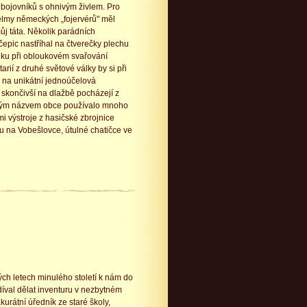
bojovníků s ohnivým živlem. Pro
helmy německých „fojervérů" měl
ůj táta. Několik parádních
epic nastříhal na čtverečky plechu
ájku při obloukovém svařování
arií z druhé světové války by si při
 na unikátní jednoúčelová
e skončivší na dlažbě pocházejí z
jiným názvem obce používalo mnoho
i výstroje z hasičské zbrojnice
ru na Vobešlovce, útulné chatičce ve
ch letech minulého století k nám do
íval dělat inventuru v nezbytném
kurátní úředník ze staré školy,