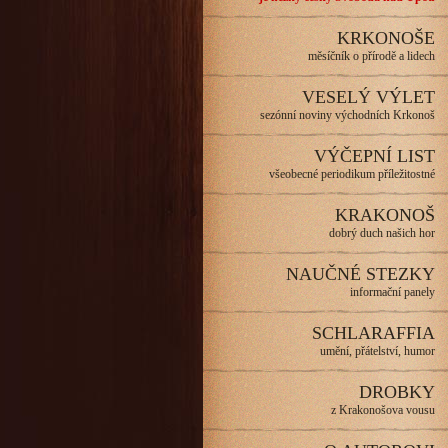
KRKONOŠE
měsíčník o přírodě a lidech
VESELÝ VÝLET
sezónní noviny východních Krkonoš
VÝČEPNÍ LIST
všeobecné periodikum příležitostné
KRAKONOŠ
dobrý duch našich hor
NAUČNÉ STEZKY
informační panely
SCHLARAFFIA
umění, přátelství, humor
DROBKY
z Krakonošova vousu