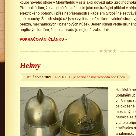
koupi nového stroje v Mountfieldu v jisté akci dovezl jako „protihodnot
Předpokládám, že zaujímá čestné místo jako odstrašující příklad v ně
elektrického pohonu i přes nepříjemnosti s kabelem tvrdošíjně setrvá
jiné mouchy. Žacích strojů už jsme vystřídali několikero, včetně strunov
benzin, mechanických i bateriových nůžek. Jeden ksindl vedle druhé
anglickým lordům, že na zahradu je nejlepší zahradník.
POKRAČOVÁNÍ ČLÁNKU »
Helmy
01. června 2021
FREIHEIT - je hezky česky Svoboda nad Úpou
Hasičské hel
uplatnění „b
veršotepce. 
celokožené 
mosaznými 
helmice ze 
vrcholu přip
císařských d
anatomicky 