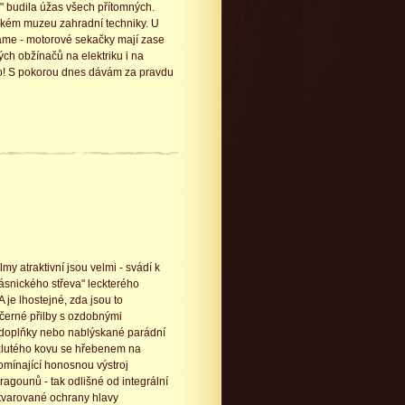
u" budila úžas všech přítomných.
jakém muzeu zahradní techniky. U
váme - motorové sekačky mají zase
ých obžínačů na elektriku i na
ho! S pokorou dnes dávám za pravdu
my atraktivní jsou velmi - svádí k
ásnického střeva" leckterého
A je lhostejné, zda jsou to
černé přilby s ozdobnými
doplňky nebo nablýskané parádní
žlutého kovu se hřebenem na
omínající honosnou výstroj
ragounů - tak odlišné od integrální
tvarované ochrany hlavy