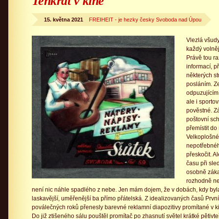
Tenkrát v kině
15. května 2021
FREIHEIT - je hezky česky Svoboda nad Úpou
Vlezlá všud
každý volněj
Právě tou r
informací, p
některých st
posláním. Z
odpuzujícím
ale i sporto
pověstné. Zá
poštovní sch
přemístit do
Velkoplošné
nepotřebnéh
přeskočit. 
času při sl
osobně záka
rozhodně ne
není nic náhle spadlého z nebe. Jen mám dojem, že v dobách, kdy byla
laskavější, uměřenější ba přímo přátelská. Z idealizovaných časů První
poválečných roků přenesly barevné reklamní diapozitivy promítané v 
Do již ztišeného sálu pouštěl promítač po zhasnutí světel krátké pětivt