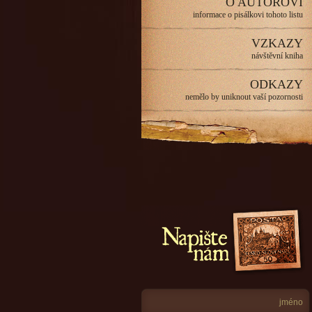
O AUTOROVI
informace o pisálkovi tohoto listu
VZKAZY
návštěvní kniha
ODKAZY
nemělo by uniknout vaší pozornosti
Napište nám