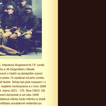
. Infanterie-Regiment Nr.74" vznikl
ahy a 36 Degenfeld z Mladé
anech v Haliči na tehdejším území
o pluku 74 zastával od jeho vzniku
ě Nobili. Tehdy byl pluk nasazen i v
e majitele neobsazena a v roce 1886
. srpna 1821 - †25. října 1902). Od
olní zbrojmistr a od roku 1908
sádková města často měnila (v době
ystřídalo posádkové velitelství po