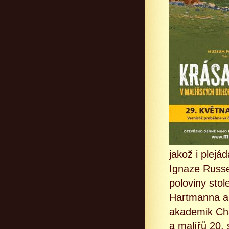
jakož i plej
Ignaze Russe
poloviny stol
Hartmanna a 
akademik Cha
a malířů 20. 