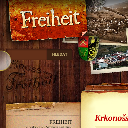
Freiheit
Krkonošs
FREIHEIT
je hezky česky Svoboda nad Úpou