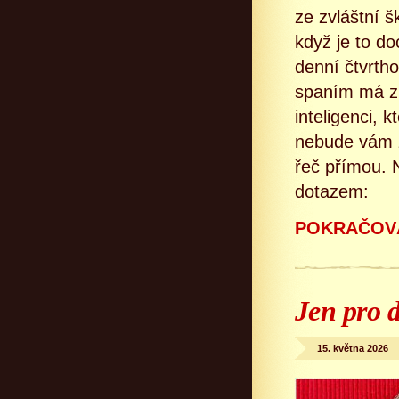
ze zvláštní 
když je to do
denní čtvrth
spaním má zp
inteligenci, 
nebude vám z
řeč přímou. 
dotazem:
POKRAČOVÁ
Jen pro 
15. května 2026