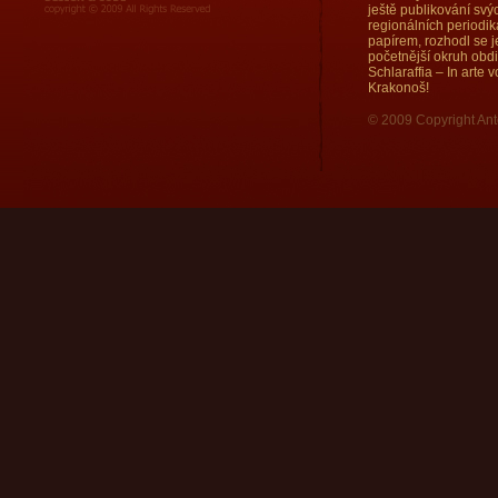
ještě publikování sv
regionálních periodi
papírem, rozhodl se j
početnější okruh obd
Schlaraffia – In arte
Krakonoš!
© 2009 Copyright Ant