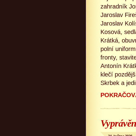
zahradník Jo
Jaroslav Fire
Jaroslav Kolí
Kosová, sedl
Krátká, obuvn
polní unifor
fronty, stavi
Antonín Krátk
klečí pozdějš
Skrbek a jedi
POKRAČOVÁ
Vyprávěn