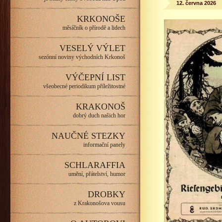
12. června 2026
KRKONOŠE
měsíčník o přírodě a lidech
VESELÝ VÝLET
sezónní noviny východních Krkonoš
VÝČEPNÍ LIST
všeobecné periodikum příležitostné
KRAKONOŠ
dobrý duch našich hor
NAUČNÉ STEZKY
informační panely
SCHLARAFFIA
umění, přátelství, humor
DROBKY
z Krakonošova vousu