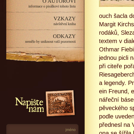
O AUTOROVI
informace o pisálkovi tohoto listu
ouch šacla d
VZKAZY
Margit Kirch
návštěvní kniha
rodáků, Slez
ODKAZY
textem v dial
nemělo by uniknout vaší pozornosti
Othmar Fiebi
jednou picli 
při citeře po
Riesageberch
a legendy. Pr
ein Freund, e
Napište nám
nářeční báse
pěveckého sp
podle uvedené
přednesl na 
ona se šířila