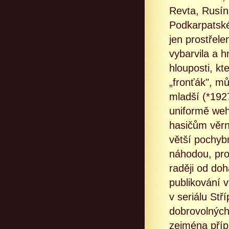
Revta, Rusín
Podkarpatské 
jen prostřel
vybarvila a h
hlouposti, kt
„fronťák", m
mladší (*1927
uniformě weh
hasičům věrn
větší pochyb
náhodou, pro
raději od doh
publikování 
v seriálu Stř
dobrovolných
zejména příp