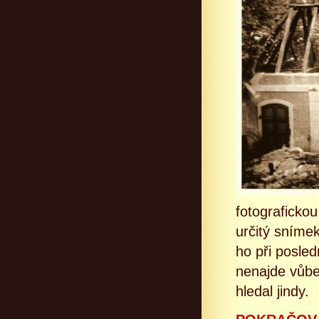
fotograficko
určitý sníme
ho při posled
nenajde vůbe
hledal jindy.