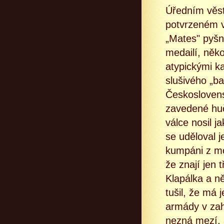
Úředním věst
potvrzeném v
„Mates" pyšný
medailí, něko
atypickými k
slušivého „ba
Českoslovens
zavedené huč
válce nosil j
se uděloval j
kumpáni z mok
že znají jen 
Klapálka a ně
tušil, že má
armády v zahr
nezná mezí, a