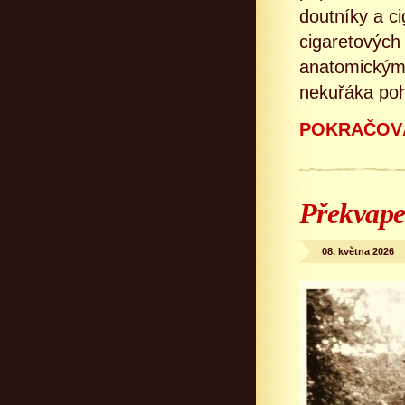
doutníky a ci
cigaretových 
anatomickými 
nekuřáka poh
POKRAČOVÁ
Překvape
08. května 2026