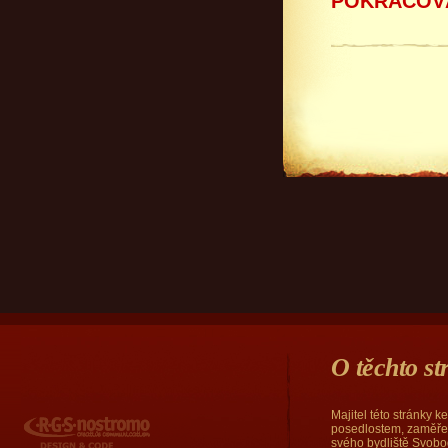
POKRAČOVÁ
O těchto s
Majitel této stránky 
RGS Nostromo
posedlostem, zaměřen
svého bydliště Svobod