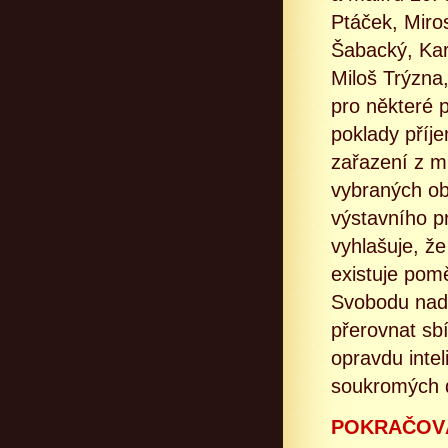
Ptáček, Miro
Šabacký, Kare
Miloš Trýzna,
pro některé 
poklady pří
zařazení z m
vybraných ob
výstavního p
vyhlašuje, ž
existuje pom
Svobodu nad 
přerovnat sb
opravdu intel
soukromých d
POKRAČOVÁ