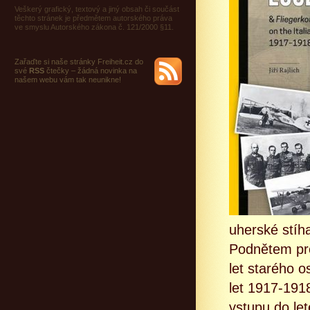
Veškerý grafický, textový a jiný obsah či součást
těchto stránek je předmětem autorského práva
ve smyslu Autorského zákona č. 121/2000 §11.
Zařaďte si naše stránky Freiheit.cz do
své
RSS
čtečky – žádná novinka na
našem webu vám tak neunikne!
uherské stíha
Podnětem pro
let starého 
let 1917-191
vstupu do let