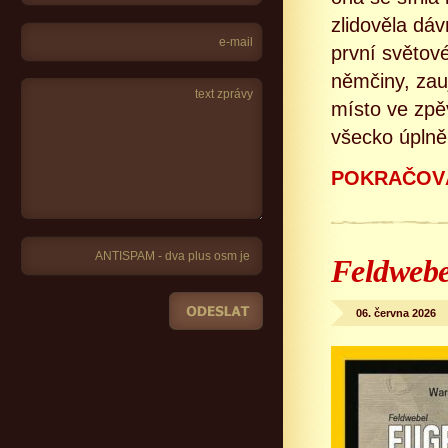
zlidověla dáv
první světové
němčiny, zau
místo ve zpě
všecko úplně
POKRAČOVÁ
Feldwebel
06. června 2026