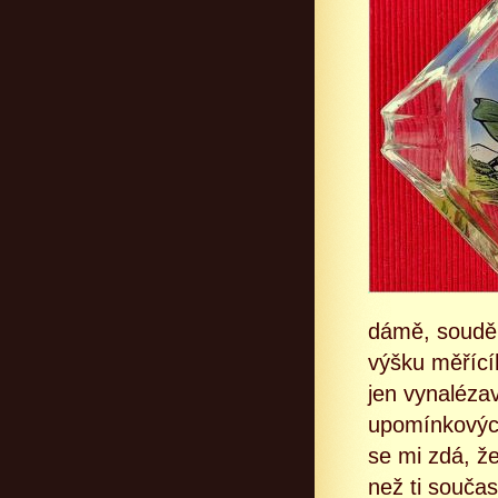
dámě, soudě 
výšku měřící
jen vynalézav
upomínkových
se mi zdá, ž
než ti souča