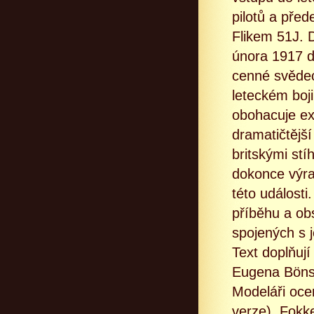
pilotů a pře
Flikem 51J. 
února 1917 d
cenné svědec
leteckém boji
obohacuje ex
dramatičtějš
britskými stí
dokonce výra
této událost
příběhu a obs
spojených s 
Text doplňují
Eugena Bönsc
Modeláři ocen
verze), Fokke