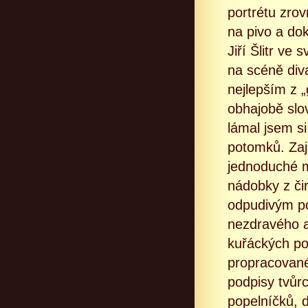
portrétu zrov
na pivo a do
Jiří Šlitr ve
na scéně div
nejlepším z 
obhajobě slo
lámal jsem si
potomků. Zaj
jednoduché m
nádobky z čir
odpudivým po
nezdravého a
kuřáckých po
propracované
podpisy tvůr
popelníčků, 