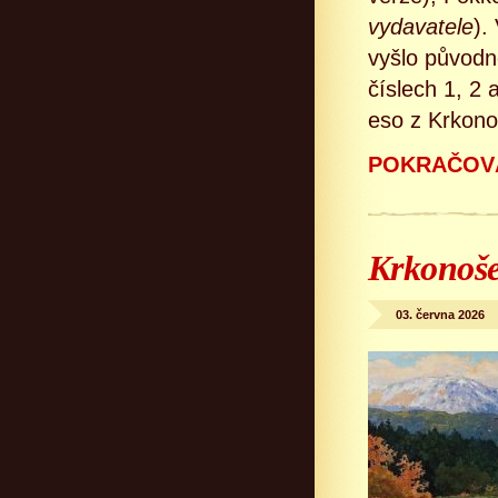
vydavatele
).
vyšlo původně
číslech 1, 2
eso z Krkono
POKRAČOVÁ
Krkonoše
03. června 2026