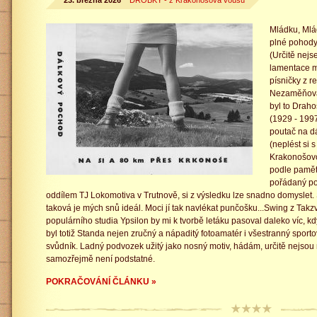
23. března 2026
DROBKY - z Krakonošova vousu
Mládku, Mlád
plné pohody
(Určitě nejs
lamentace m
písničky z r
Nezaměňovat
byl to Draho
(1929 - 1997
poutač na d
(neplést si 
Krakonošovo
podle pamět
pořádaný po
oddílem TJ Lokomotiva v Trutnově, si z výsledku lze snadno domyslet.
taková je mých snů ideál. Moci jí tak navlékat punčošku...Swing z Tak
populárního studia Ypsilon by mi k tvorbě letáku pasoval daleko víc, k
byl totiž Standa nejen zručný a nápaditý fotoamatér i všestranný sport
svůdník. Ladný podvozek užitý jako nosný motiv, hádám, určitě nejsou
samozřejmě není podstatné.
POKRAČOVÁNÍ ČLÁNKU »