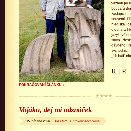
vazbou po m
boudařů Bön
zástupce po
sousedů. Při
hlediska lid
dlouhá. Z hl
jazykové ne
slovo. Přest
dávného Fre
východních 
„Ich hatt´ e
R.I.P.
POKRAČOVÁNÍ ČLÁNKU »
Vojáku, dej mi odznáček
15. března 2026
DROBKY - z Krakonošova vousu