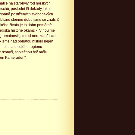
atce na starobylý rod horských
schů, poslední tři dekády jako
dobně postižených svobodských
bližně stejnou dobu jsme se znali. Z
ského života je to doba poměrně
ediska historie okamžik. Vinou mé
gramotnosti jsme si nerozuměli ani
o jsme nad bohatou historií nejen
iheitu, ale celého regionu
Krkonoš, společnou řeč našli.
inen Kameraden".