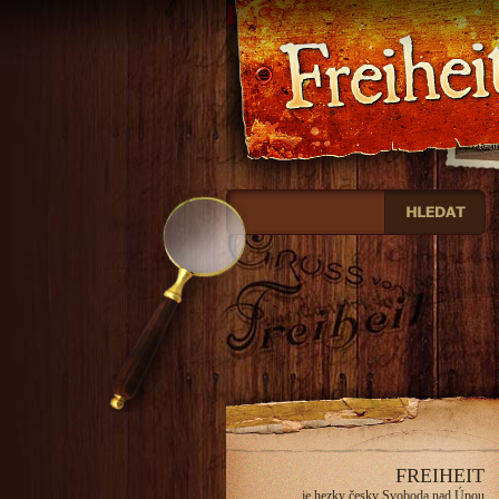
Freiheit
FREIHEIT
je hezky česky Svoboda nad Úpou