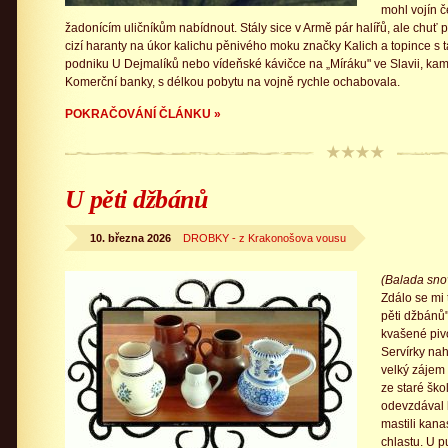
mohl vojín 
žadonícím uličníkům nabídnout. Stály sice v Armě pár halířů, ale chuť
cizí haranty na úkor kalichu pěnivého moku značky Kalich a topince s
podniku U Dejmalíků nebo vídeňské kávičce na „Míráku" ve Slavii, kam
Komerční banky, s délkou pobytu na vojně rychle ochabovala.
POKRAČOVÁNÍ ČLÁNKU »
U pěti džbánů
10. března 2026
DROBKY - z Krakonošova vousu
(Balada sno
Zdálo se m
pěti džbánů"
kvašené pivo
Servírky nah
velký zájem 
ze staré ško
odevzdával k
mastili kana
chlastu. U pu