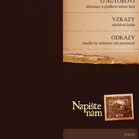
O AUTOROVI
informace o pisálkovi tohoto listu
VZKAZY
návštěvní kniha
ODKAZY
nemělo by uniknout vaší pozornosti
Napište nám