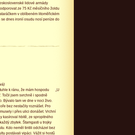
československé lidové armády
 podporovat ze 75 Kč měsíčního žoldu
 tataráčkem v oblíbeném litoměřickém
 se dnes ironií osudu nosí peníze do
vá)
i tuhle k ránu, že mám hospodu „U
. Točil jsem svrchně i spodně
. Bývalo tam ve dne v noci živo.
oře bez nestačily roznášet. Pro
musely i přes ulici donášet. Vrchní
ly kasíroval hbitě, ze spropitného
aždý zbytek. Štamgasti u trojky
stu. Kdo neměl tintili odcházel bez
ltu postávali vipáci. Vážit si hostů