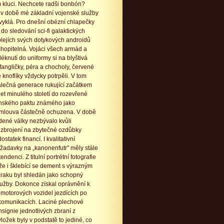
luci. Nechcete radši bonbón?
v době mé základní vojenské služby
vyklá. Pro dnešní obézní chlapečky
o sledování sci-fi galaktických
plejích svých dotykových androidů
hopitelná. Vojáci všech armád a
éknutí do uniformy si na blyštivá
 fangličky, péra a chocholy, červené
é knoflíky vždycky potrpěli. V tom
álečná generace rukující začátkem
et minulého století do rozevřené
nského paktu známého jako
mlouva částečně ochuzena. V době
udené války nezbývalo kvůli
zbrojení na zbytečné ozdůbky
ostatek financí. I kvalitativní
ožadavky na „kanonenfutr" měly stále
endenci. Z titulní portrétní fotografie
 že i šklebící se dement s výrazným
zraku byl shledán jako schopný
lužby. Dokonce získal oprávnění k
 motorových vozidel jezdících po
omunikacích. Laciné plechové
insignie jednotlivých zbraní z
ložek byly v podstatě to jediné, co