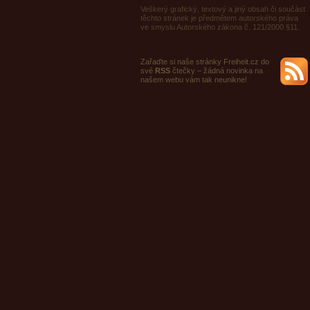
Veškerý grafický, textový a jiný obsah či součást
těchto stránek je předmětem autorského práva
ve smyslu Autorského zákona č. 121/2000 §11.
Zařaďte si naše stránky Freiheit.cz do
své
RSS
čtečky – žádná novinka na
našem webu vám tak neunikne!