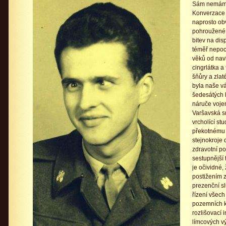
Sám nemám k
Konverzace 
naprosto ob
pohroužené d
bitev na dis
téměř nepoc
věků od navl
cingrlátka a
šňůry a zlat
byla naše v
šedesátých l
náruče voje
Varšavská s
vrcholící st
překotnému 
stejnokroje d
zdravotní p
sestupnější t
je očividné,
postižením 
prezenční s
řízení všech
pozemních k
rozlišovací 
límcových vý