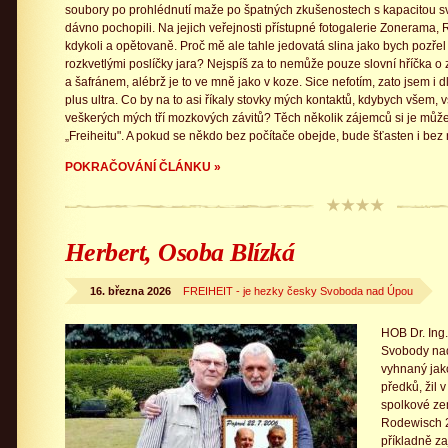
soubory po prohlédnutí maže po špatných zkušenostech s kapacitou své s
dávno pochopili. Na jejich veřejnosti přístupné fotogalerie Zonerama, 
kdykoli a opětovaně. Proč mě ale tahle jedovatá slina jako bych pozř
rozkvetlými poslíčky jara? Nejspíš za to nemůže pouze slovní hříčka o 
a šafránem, alébrž je to ve mně jako v koze. Sice nefotím, zato jsem i
plus ultra. Co by na to asi říkaly stovky mých kontaktů, kdybych všem, 
veškerých mých tří mozkových závitů? Těch několik zájemců si je můž
„Freiheitu". A pokud se někdo bez počítače obejde, bude šťasten i bez 
POKRAČOVÁNÍ ČLÁNKU »
Herbert, Osoba Blízká
16. března 2026
FREIHEIT - je hezky česky Svoboda nad Úpou
HOB Dr. Ing.
Svobody nad
vyhnaný jak
předků, žil
spolkové ze
Rodewisch 2
příkladně za