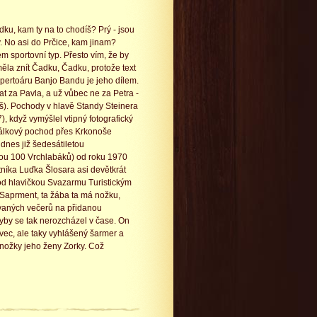
ku, kam ty na to chodíš? Prý - jsou
. No asi do Prčice, kam jinam?
em sportovní typ. Přesto vím, že by
ěla znít Čadku, Čadku, protože text
epertoáru Banjo Bandu je jeho dílem.
 za Pavla, a už vůbec ne za Petra -
š). Pochody v hlavě Standy Steinera
), když vymýšlel vtipný fotografický
álkový pochod přes Krkonoše
s dnes již šedesátiletou
u 100 Vrchlabáků) od roku 1970
níka Luďka Šlosara asi devětkrát
d hlavičkou Svazarmu Turistickým
 Saprment, ta žába ta má nožku,
zvaných večerů na přidanou
dyby se tak nerozcházel v čase. On
ovec, ale taky vyhlášený šarmer a
 nožky jeho ženy Zorky. Což