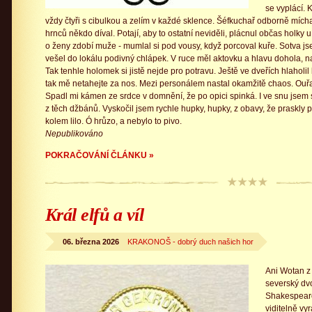
se vyplácí. 
vždy čtyři s cibulkou a zelím v každé sklence. Šéfkuchař odborně mích
hrnců někdo díval. Potají, aby to ostatní neviděli, plácnul občas holky
o ženy zdobí muže - mumlal si pod vousy, když porcoval kuře. Sotva js
vešel do lokálu podivný chlápek. V ruce měl aktovku a hlavu dohola, n
Tak tenhle holomek si jistě nejde pro potravu. Ještě ve dveřích hlahol
tak mě netahejte za nos. Mezi personálem nastal okamžitě chaos. Ouř
Spadl mi kámen ze srdce v domnění, že po opici spinká. I ve snu jsem 
z těch džbánů. Vyskočil jsem rychle hupky, hupky, z obavy, že praskly p
kolem lilo. Ó hrůzo, a nebylo to pivo.
Nepublikováno
POKRAČOVÁNÍ ČLÁNKU »
Král elfů a víl
06. března 2026
KRAKONOŠ - dobrý duch našich hor
Ani Wotan z
severský dvo
Shakespearo
viditelně vy