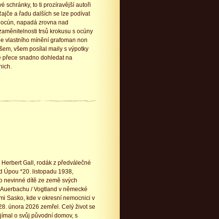
chránky, to ti prozíravější autoři
Rajče a řadu dalších se lze podívat
el ocún, napadá zrovna nad
zaměnitelnosti trsů krokusu s ocúny
 dle vlastního mínění grafoman non
všem, všem posílal maily s výpotky
e přece snadno dohledat na
nich.
 Herbert Gall, rodák z předválečné
 Úpou *20. listopadu 1938,
o nevinné dítě ze země svých
 v Auerbachu / Vogtland v německé
mi Sasko, kde v okresní nemocnici v
8. února 2026 zemřel. Celý život se
jímal o svůj původní domov, s