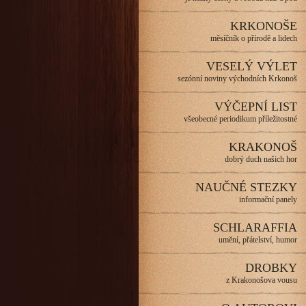
KRKONOŠE
měsíčník o přírodě a lidech
VESELÝ VÝLET
sezónní noviny východních Krkonoš
VÝČEPNÍ LIST
všeobecné periodikum příležitostné
KRAKONOŠ
dobrý duch našich hor
NAUČNÉ STEZKY
informační panely
SCHLARAFFIA
umění, přátelství, humor
DROBKY
z Krakonošova vousu