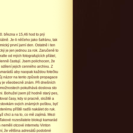
0. března v 15,46 hod to prý
iálně. Je-li něčeho jako šafránu, tak
omický první jarní den. Ostatně i ten
ký je jen jednou za rok. Zaručeně to
rafie od mých fotografujících přátel,
denně častují. Jsem polichocen, že
a sdílení jejich cenného archivu. Z
amarádů aby naopak každou fotečku
Můj názor na tento způsob propagace
by je všeobecně znám. Při dnešních
 možnostech pokulhává doslova sto
mi. Bohužel jsem již hodně starý pes,
val časy, kdy si pracně, složitě a
t stovkám svých známých poštou, byť
erému příště radši nakálet do ruk.
ž chci a na to, co mě zajímá. Mezi
 Takové rozesílatele blokuji kamarád
ch neměli otcové internetu Vinton
í, že většina adresátů podobné