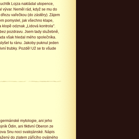
Kuchtík Lojza nakládal utopence,
al vývar. Neměl rád, když se mu do
 u dřezu vařečkou (do zástěry). Zájem
em pomyslel, jak všechno klape,
a klopě odznak „Lidová kontrola".
il bez pozdravu. Jsem tady služebně,
ada však hledal mého společníka.
slyšel tu ránu. Jakoby puknul jeden
ivní trubky. Pozdě! Už se to všude
 germánské mytologie, ani jeho
jník Ódin, ani fiktivní Oberon ze
va Snu noci svatojánské. Nápis
ražený do zlatem zářícího oválného