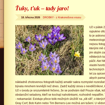
Ťuky, ťuk – tady jaro!
18. března 2026
DROBKY - z Krakonošova vousu
Už v pátek 2
vypukne ofic
to je astron
meteorologic
nejsou fotog
kterými mě 
jim stojím z
některých k
páčil. Ale! 
vlastní tvor
technických
let za opice
abych pamato
nákladně zhotovenou fotografii každý amatér sakra rozmyslel rozesíla
bývala mnohem levnější než dnes. Zadrž každý slova o nevděčníkovi, kt
Už v úvodu je srozumitelně řečeno, že se podívám rád! Pouze však, kdy
obstarožní seladony, kteří se kochají nahotinkami, rozhodně nepatřím.
- nekamarád. Existuje přece tolik možných úložišť na „síti sítí", o který
Gray Cerf, Bob Kahn nebo Tim Berners-Lee možná ani tušení. U vědom